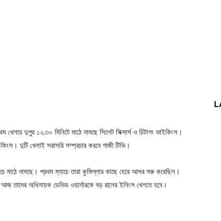
L
ম খেলায় দুপুর ১২.৩০ মিনিটে মাঠে নামছে সিলেট সিক্সার্স ও চিটাগং ভাইকিংস।
ী কিংস। দুটি খেলাই সরাসরি সম্প্রচার করবে গাজী টিভি।
ে মাঠে নামছে। প্রথম ম্যাচে তারা কুমিল্লার কাছে হেরে আসর শুরু করেছিল।
ে আজ তাদের অধিনায়ক ডেভিড ওয়ার্নারকে বড় রানের ইনিংস খেলতে হবে।