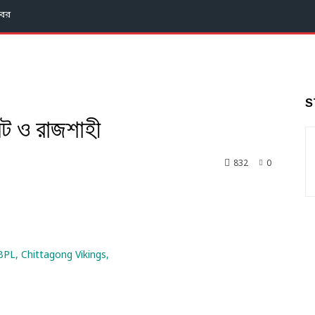
বর
S
েট ও রাজশাহী
832
0
nkedin