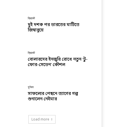
ক্রিকেট
দুই দশক পর ভারতের মাটিতে
জিম্বাবুয়ে
ক্রিকেট
বোলারদের ইনজুরি রোধে নতুন ‘টু-
ফোর-সেভেন’ কৌশল
ফুটবল
সাফল্যের পেছনে ত্যাগের গল্প
শুনালেন নেইমার
Load more