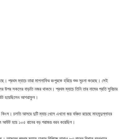
মছে। প্রথম ম্যাচে তারা মাশলাফির রংপুরকে হরিয়ে শুভ সূচনা করেছে। সেই
র উপর সকলের বাড়তি নজর থাকবে। প্রথম ম্যাচে তিনি তার নামের প্রতি সুবিচার
 আউট হয়েছিলেন আশরাফুল।
হী কিংস। চলতি আসরে দুটি ম্যাচ খেলে এখনো জয় বঞ্চিত রয়েছে মাহমুদুল্লাহর
রান অল আউট হয়ে ১০৫ রানের বড় পরাজয় বরন করেছিল।
ে। আসরের প্রথম ম্যাচে ঢাকার বিপিক্ষে তারাও ৮৩ রানের বিশাল ব্যবধানে