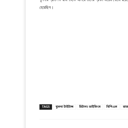
হেরেছিল।
TAGS
খুলনা টাইটান্স
চিটাগং ভাইকিংস
বিপিএল
রাজ