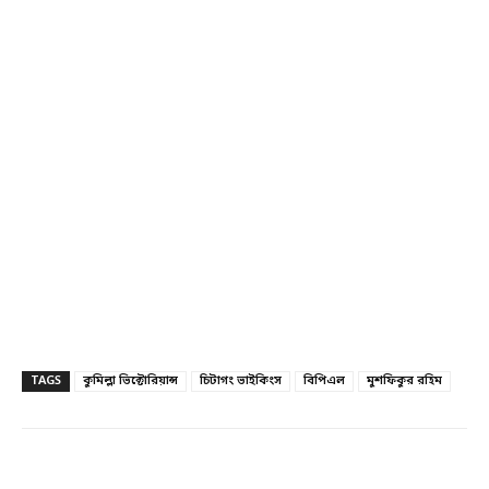
TAGS
কুমিল্লা ভিক্টোরিয়ান্স
চিটাগং ভাইকিংস
বিপিএল
মুশফিকুর রহিম
Facebook
Twitter
Linkedin