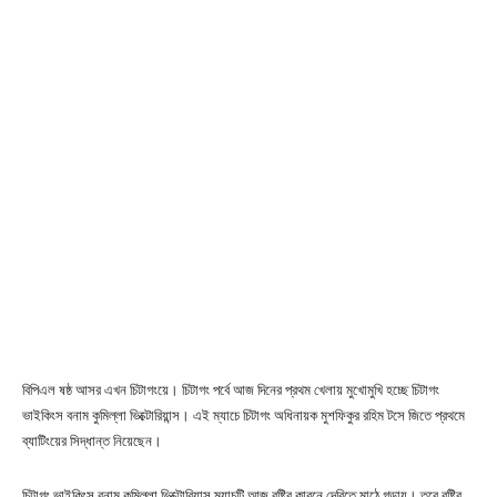
বিপিএল ষষ্ঠ আসর এখন চিটাগংয়ে। চিটাগং পর্বে আজ দিনের প্রথম খেলায় মুখোমুখি হচ্ছে চিটাগং
ভাইকিংস বনাম কুমিল্লা ভিক্টোরিয়ান্স। এই ম্যাচে চিটাগং অধিনায়ক মুশফিকুর রহিম টসে জিতে প্রথমে
ব্যাটিংয়ের সিদ্ধান্ত নিয়েছেন।
চিটাগং ভাইকিংস বনাম কুমিল্লা ভিক্টোরিয়ান্স ম্যাচটি আজ বৃষ্টির কারনে দেরিতে মাঠে গড়ায়। তবে বৃষ্টির