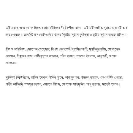
এই ম্যাচে আজ যে দল জিতেবে তারা টেবিলের শীর্ষে পৌঁছে যাবে। এই দুটি দলই ৯ ম্যাচ থেকে ৬টি করে
জয় পেয়েছে। তবে নিট রান রেটে এগিয়ে থাকায় দ্বিতীয় স্থানে কুমিল্লা ও তৃতীয় স্থানে রয়েছে চিটাগং।
চিটাগং ভাইকিংস: মোহাম্মদ শেহেজাদ, সিএস ডেলপোর্ট, ইয়াসির আলী, মুশফিকুর রহিম, মোসাদ্দেক
হোসেন, সিকান্দার রাজা, নাজিবুল্লাহ জাদরান, নাঈম হাসান, শাদমান ইসলাম, আবু জয়ী, খালেদ
আহমেদ।
কুমিল্লা ভিক্টোরিয়ান: তামিম ইকবাল, ইভিন লুইস, আনামুল হক, ইমরুল কায়েস, এনএলটিসি পেরেরা,
শহীদ আফ্রিদি, শামসুর রহমান, ওয়াহাব রিয়াজ, মোহাম্মদ সাইফুদ্দিন, আবু হায়দার, মাহেদী হাসান।