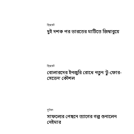
ক্রিকেট
দুই দশক পর ভারতের মাটিতে জিম্বাবুয়ে
ক্রিকেট
বোলারদের ইনজুরি রোধে নতুন ‘টু-ফোর-
সেভেন’ কৌশল
ফুটবল
সাফল্যের পেছনে ত্যাগের গল্প শুনালেন
নেইমার