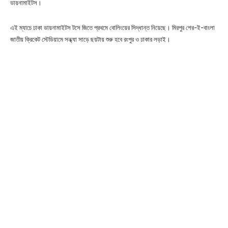
ডায়নামাইটস।
এই ম্যাচে ঢাকা ডায়নামাইটস টসে জিতে প্রথমে বোলিংয়ের সিদ্ধান্ত নিয়েছে। মিরপুর শের-ই-বাংলা
জাতীয় ক্রিকেট স্টেডিয়ামে সন্ধ্যা সাড়ে ছয়টায় শুরু হবে রংপুর ও ঢাকার লড়াই।