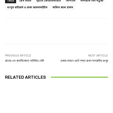
TAGS
ক্রিস গেইল
দ্বিতীয় কোয়ালিফায়ার
বিপিএল
মাশরাফি বিন মর্তুজা
রংপুর রাইডার্স ও ঢাকা ডায়নামাইটস
সাকিব আল হাসান
Facebook
Twitter
Linkedin
PREVIOUS ARTICLE
NEXT ARTICLE
রাতের এল ক্লাসিকোতে অনিশ্চিত মেসি
ঢাকার সামনে ছোট লক্ষ্য রাখল মাশরাফির রংপুর
RELATED ARTICLES