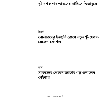
দুই দশক পর ভারতের মাটিতে জিম্বাবুয়ে
ক্রিকেট
বোলারদের ইনজুরি রোধে নতুন ‘টু-ফোর-
সেভেন’ কৌশল
ফুটবল
সাফল্যের পেছনে ত্যাগের গল্প শুনালেন
নেইমার
Load more