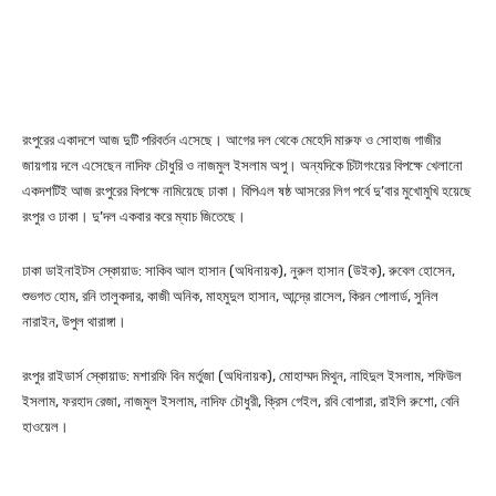
রংপুরের একাদশে আজ দুটি পরিবর্তন এসেছে। আগের দল থেকে মেহেদি মারুফ ও সোহাজ গাজীর
জায়গায় দলে এসেছেন নাদিফ চৌধুরি ও নাজমুল ইসলাম অপু। অন্যদিকে চিটাগংয়ের বিপক্ষে খেলানো
একদশটিই আজ রংপুরের বিপক্ষে নামিয়েছে ঢাকা। বিপিএল ষষ্ঠ আসরের লিগ পর্বে দু’বার মুখোমুখি হয়েছে
রংপুর ও ঢাকা। দু’দল একবার করে ম্যাচ জিতেছে।
ঢাকা ডাইনাইটস স্কোয়াড: সাকিব আল হাসান (অধিনায়ক), নুরুল হাসান (উইক), রুবেল হোসেন,
শুভগত হোম, রনি তালুকদার, কাজী অনিক, মাহমুদুল হাসান, আন্দ্রে রাসেল, কিরন পোলার্ড, সুনিল
নারাইন, উপুল থারাঙ্গা।
রংপুর রাইডার্স স্কোয়াড: মশারফি বিন মর্তুজা (অধিনায়ক), মোহাম্মদ মিথুন, নাহিদুল ইসলাম, শফিউল
ইসলাম, ফরহাদ রেজা, নাজমুল ইসলাম, নাদিফ চৌধুরী, ক্রিস গেইল, রবি বোপারা, রাইলি রুশো, বেনি
হাওয়েল।