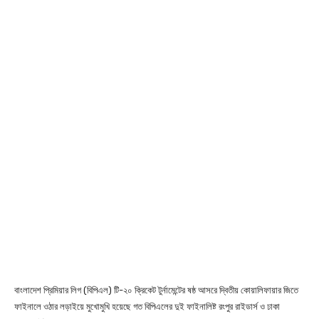
বাংলাদেশ প্রিমিয়ার লিগ (বিপিএল) টি-২০ ক্রিকেট টুর্নামেন্টের ষষ্ঠ আসরে দ্বিতীয় কোয়ালিফায়ার জিতে
ফাইনালে ওঠার লড়াইয়ে মুখোমুখি হয়েছে গত বিপিএলের দুই ফাইনালিষ্ট রংপুর রাইডার্স ও ঢাকা