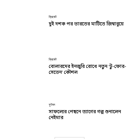
ক্রিকেট
দুই দশক পর ভারতের মাটিতে জিম্বাবুয়ে
ক্রিকেট
বোলারদের ইনজুরি রোধে নতুন ‘টু-ফোর-
সেভেন’ কৌশল
ফুটবল
সাফল্যের পেছনে ত্যাগের গল্প শুনালেন
নেইমার