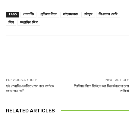
TAGS
পেনাল্টি
প্রতিযোগীতা
মাইলফলক
মৌসুম
লিওনেল মেসি
লিগ
স্প্যানিশ লিগ
Facebook
Twitter
Linkedin
PREVIOUS ARTICLE
NEXT ARTICLE
দুই পেনাল্টির একটিতে গোল করে বার্সাকে
প্রিমিয়ার লিগে রিটেইন করা ক্রিকেটারদের মূল্য
জেতালেন মেসি
তালিকা
RELATED ARTICLES