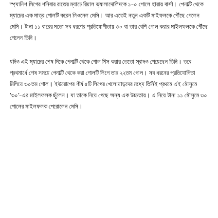
স্প্যানিশ লিগের শনিবার রাতের ম্যাচে রিয়াল ভ্যালাদোলিদকে ১-০ গোলে হারায় বার্সা। পেনাল্টি থেকে
ম্যাচের এক মাত্র গোলটি করেন লিওনেল মেসি। আর এতেই নতুন একটি মাইফলকে পৌঁছে গেলেন
মেসি। টানা ১১ বারের মতো সব ধরণের প্রতিযোগীতায় ৩০ বা তার বেশি গোল করার মাইলফলকে পৌঁছে
গেলেন তিনি।
যদিও এই ম্যাচের শেষ দিকে পেনাল্টি থেকে গোল মিস করার তেতো স্বাদও পেয়েছেন তিনি। তবে
প্রথমার্ধে শেষ সময়ে পেনাল্টি থেকে করা গোলটি লিগে তার ২২তম গোল। সব ধরনের প্রতিযোগিতা
মিলিয়ে ৩০তম গোল। ইউরোপের শীর্ষ ৫টি লিগের খেলোয়াড়দের মধ্যে তিনিই প্রথমে এই মৌসুমে
‘৩০’-এর মাইলফলক ছুঁলেন। যা তাকে নিয়ে গেছে অন্য এক উচ্চতায়। এ নিয়ে টানা ১১ মৌসুমে ৩০
গোলের মাইলফলক পেরোলেন মেসি।