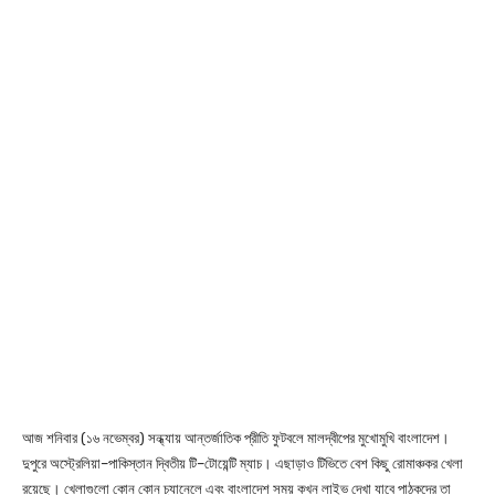
আজ শনিবার (১৬ নভেম্বর) সন্ধ্যায় আন্তর্জাতিক প্রীতি ফুটবলে মালদ্বীপের মুখোমুখি বাংলাদেশ।
দুপুরে অস্ট্রেলিয়া–পাকিস্তান দ্বিতীয় টি–টোয়েন্টি ম্যাচ। এছাড়াও টিভিতে বেশ কিছু রোমাঞ্চকর খেলা
রয়েছে। খেলাগুলো কোন কোন চ্যানেলে এবং বাংলাদেশ সময় কখন লাইভ দেখা যাবে পাঠকদের তা