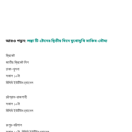
আরও পড়ুন:
লঙ্কা টি-টেনের দ্বিতীয় দিনে মুখোমুখি সাকিব-সৌম্য
ক্রিকেট
জাতীয় ক্রিকেট লিগ
ঢাকা-খুলনা
সকাল ১০টা
বিসিবি ইউটিউব চ্যানেল
চট্টগ্রাম-রাজশাহী
সকাল ১০টা
বিসিবি ইউটিউব চ্যানেল
রংপুর-বরিশাল
সকাল ১০টা, বিসিবি ইউটিউব চ্যানেল