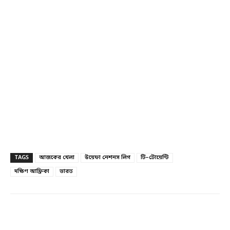
TAGS
আজকের খেলা
উয়েফা নেশনস লিগ
টি–টোয়েন্টি
দক্ষিণ আফ্রিকা
ভারত
Facebook
Twitter
Linkedin