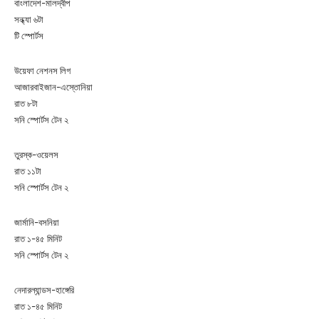
বাংলাদেশ-মালদ্বীপ
সন্ধ্যা ৬টা
টি স্পোর্টস
উয়েফা নেশনস লিগ
আজারবাইজান-এস্তোনিয়া
রাত ৮টা
সনি স্পোর্টস টেন ২
তুরস্ক-ওয়েলস
রাত ১১টা
সনি স্পোর্টস টেন ২
জার্মানি-বসনিয়া
রাত ১-৪৫ মিনিট
সনি স্পোর্টস টেন ২
নেদারল্যান্ডস-হাঙ্গেরি
রাত ১-৪৫ মিনিট