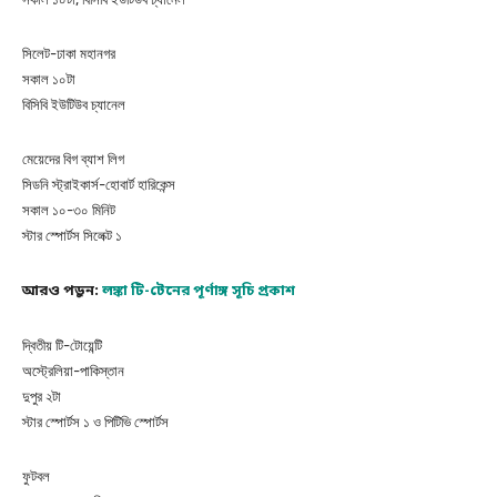
সিলেট-ঢাকা মহানগর
সকাল ১০টা
বিসিবি ইউটিউব চ্যানেল
মেয়েদের বিগ ব্যাশ লিগ
সিডনি স্ট্রাইকার্স-হোবার্ট হারিকেন্স
সকাল ১০-৩০ মিনিট
স্টার স্পোর্টস সিলেক্ট ১
আরও পড়ুন:
লঙ্কা টি-টেনের পূর্ণাঙ্গ সূচি প্রকাশ
দ্বিতীয় টি-টোয়েন্টি
অস্ট্রেলিয়া-পাকিস্তান
দুপুর ২টা
স্টার স্পোর্টস ১ ও পিটিভি স্পোর্টস
ফুটবল