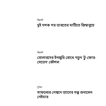
ক্রিকেট
দুই দশক পর ভারতের মাটিতে জিম্বাবুয়ে
ক্রিকেট
বোলারদের ইনজুরি রোধে নতুন ‘টু-ফোর-
সেভেন’ কৌশল
ফুটবল
সাফল্যের পেছনে ত্যাগের গল্প শুনালেন
নেইমার