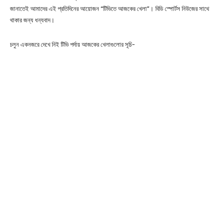
জানাতেই আমাদের এই প্রতিদিনের আয়োজন “টিভিতে আজকের খেলা”। বিডি স্পোর্টস নিউজের সাথে
থাকার জন্য ধন্যবাদ।
চলুন একনজরে দেখে নিই টিভি পর্দায় আজকের খেলাগুলোর সূচি-