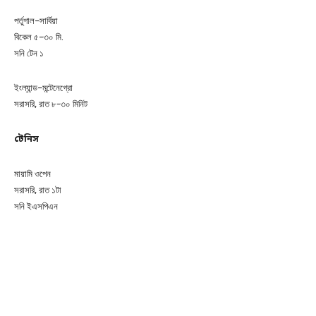
পর্তুগাল–সার্বিয়া
বিকেল ৫–৩০ মি.
সনি টেন ১
ইংল্যান্ড–মন্টেনেগ্রো
সরাসরি, রাত ৮-৩০ মিনিট
টেনিস
মায়ামি ওপেন
সরাসরি, রাত ১টা
সনি ইএসপিএন