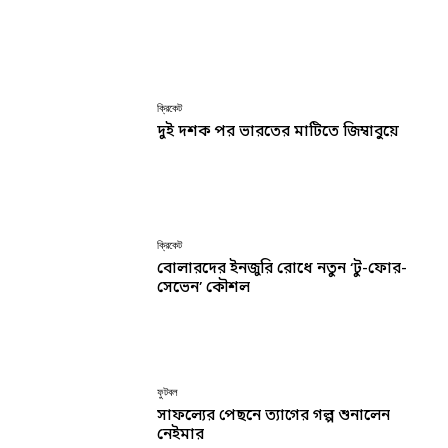
ক্রিকেট
দুই দশক পর ভারতের মাটিতে জিম্বাবুয়ে
ক্রিকেট
বোলারদের ইনজুরি রোধে নতুন ‘টু-ফোর-
সেভেন’ কৌশল
ফুটবল
সাফল্যের পেছনে ত্যাগের গল্প শুনালেন
নেইমার