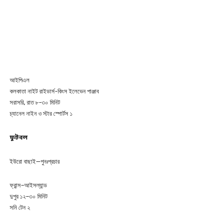
আইপিএল
কলকাতা নাইট রাইডার্স-কিংস ইলেভেন পাঞ্জাব
সরাসরি, রাত ৮-৩০ মিনিট
চ্যানেল নাইন ও স্টার স্পোর্টস ১
ফুটবল
ইউরো বাছাই—পুনঃপ্রচার
ফ্রান্স–আইসল্যান্ড
দুপুর ১২–৩০ মিনিট
সনি টেন ২