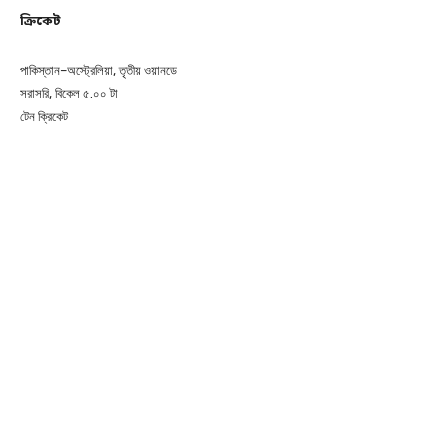
ক্রিকেট
পাকিস্তান–অস্ট্রেলিয়া, তৃতীয় ওয়ানডে
সরাসরি, বিকেল ৫.০০ টা
টেন ক্রিকেট