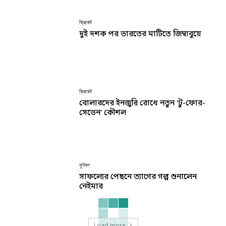
ক্রিকেট
দুই দশক পর ভারতের মাটিতে জিম্বাবুয়ে
ক্রিকেট
বোলারদের ইনজুরি রোধে নতুন ‘টু-ফোর-
সেভেন’ কৌশল
ফুটবল
সাফল্যের পেছনে ত্যাগের গল্প শুনালেন
নেইমার
Load more