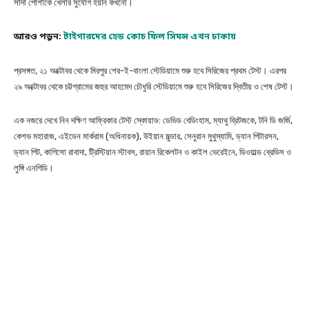
সাদা পোশাকে খেলার সুযোগ হয়নি কখনো।
আরও পড়ুন:
টাইগারদের হেড কোচ ফিল সিমন্স এখন ঢাকায়
প্রসঙ্গত, ২১ অক্টোবর থেকে মিরপুর শের-ই-বাংলা স্টেডিয়ামে শুরু হবে সিরিজের প্রথম টেস্ট। এরপর
২৯ অক্টোবর থেকে চট্টগ্রামের জহুর আহমেদ চৌধুরি স্টেডিয়ামে শুরু হবে সিরিজের দ্বিতীয় ও শেষ টেস্ট।
এক নজরে দেখে নিন দক্ষিণ আফ্রিকার টেস্ট স্কোয়াড: ডেভিড বেডিংহাম, ম্যাথু ব্রিটজকে, টনি ডি জর্জি,
কেশভ মহারাজ, এইডেন মার্করাম (অধিনায়ক), উইয়ান মুল্ডার, সেনুরান মুথুস্যামি, ড্যান পিটারসন,
ড্যান পিট, কাগিসো রাবাদা, ট্রিস্টিয়ান স্টাবস, রায়ান রিকেলটন ও কাইল ভেরেইনে, ডিওয়াল্ড ব্রেভিস ও
লুঙ্গি এনগিডি।