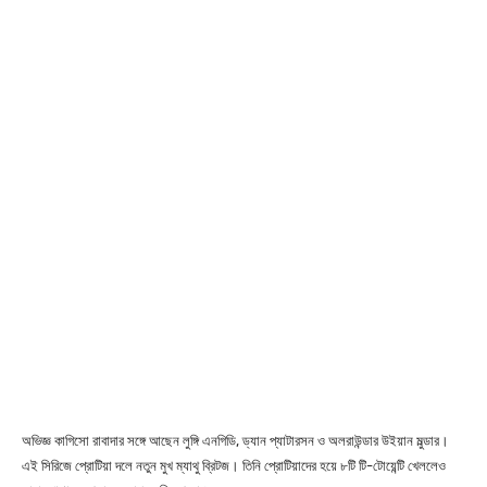
অভিজ্ঞ কাগিসো রাবাদার সঙ্গে আছেন লুঙ্গি এনগিডি, ড্যান প্যাটারসন ও অলরাউন্ডার উইয়ান মুল্ডার।
এই সিরিজে প্রোটিয়া দলে নতুন মুখ ম্যাথু ব্রিটজ। তিনি প্রোটিয়াদের হয়ে ৮টি টি-টোয়েন্টি খেললেও