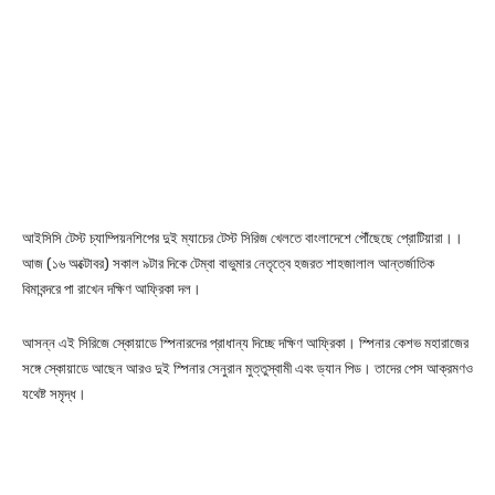
আইসিসি টেস্ট চ্যাম্পিয়নশিপের দুই ম্যাচের টেস্ট সিরিজ খেলতে বাংলাদেশে পৌঁছেছে প্রোটিয়ারা।।
আজ (১৬ অক্টোবর) সকাল ৯টার দিকে টেম্বা বাভুমার নেতৃত্বে হজরত শাহজালাল আন্তর্জাতিক
বিমাবন্দরে পা রাখেন দক্ষিণ আফ্রিকা দল।
আসন্ন এই সিরিজে স্কোয়াডে স্পিনারদের প্রাধান্য দিচ্ছে দক্ষিণ আফ্রিকা। স্পিনার কেশভ মহারাজের
সঙ্গে স্কোয়াডে আছেন আরও দুই স্পিনার সেনুরান মুত্তুস্বামী এবং ড্যান পিড। তাদের পেস আক্রমণও
যথেষ্ট সমৃদ্ধ।