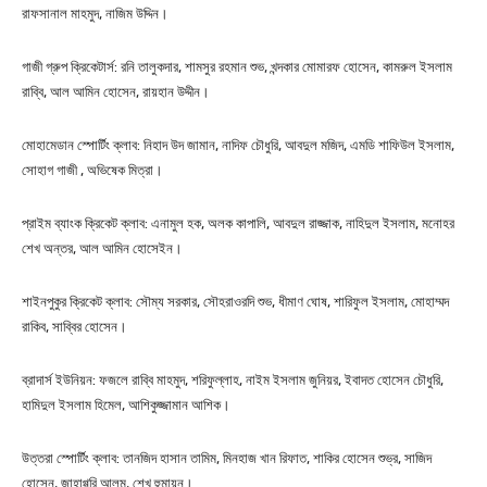
রাফসানাল মাহমুদ, নাজিম উদ্দিন।
গাজী গ্রুপ ক্রিকেটার্স: রনি তালুকদার, শামসুর রহমান শুভ, খন্দকার মোমারফ হোসেন, কামরুল ইসলাম
রাব্বি, আল আমিন হোসেন, রায়হান উদ্দীন।
মোহামেডান স্পোর্টিং ক্লাব: নিহাদ উদ জামান, নাদিফ চৌধুরি, আবদুল মজিদ, এমডি শাফিউল ইসলাম,
সোহাগ গাজী , অভিষেক মিত্রা।
প্রাইম ব্যাংক ক্রিকেট ক্লাব: এনামুল হক, অলক কাপালি, আবদুল রাজ্জাক, নাহিদুল ইসলাম, মনোহর
শেখ অন্তর, আল আমিন হোসেইন।
শাইনপুকুর ক্রিকেট ক্লাব: সৌম্য সরকার, সৌহরাওরদি শুভ, ধীমাণ ঘোষ, শারিফুল ইসলাম, মোহাম্মদ
রাকিব, সাব্বির হোসেন।
ব্রাদার্স ইউনিয়ন: ফজলে রাব্বি মাহমুদ, শরিফুল্লাহ, নাইম ইসলাম জুনিয়র, ইবাদত হোসেন চৌধুরি,
হামিদুল ইসলাম হিমেল, আশিকুজ্জামান আশিক।
উত্তরা স্পোর্টিং ক্লাব: তানজিদ হাসান তামিম, মিনহাজ খান রিফাত, শাকির হোসেন শুভ্র, সাজিদ
হোসেন, জাহাগ্গরি আলম, শেখ হুমায়ুন।