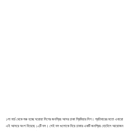
১লা মার্চ থেকে শুরু হচ্ছে ঘরোয়া লিগের জনপ্রিয় আসর ঢাকা প্রিমিয়ার লিগ। প্রতিবারের মতো এবারো
এই আসরে অংশ নিয়েছে ১২টি দল। সেই দল গুলোকে নিয়ে ঢাকার একটি জনপ্রিয় হোটেলে আয়োজন