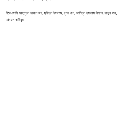
বিকেএসপি: মাহমুদুল হাসান জয়, মুকিদুল ইসলাম, সুমন খান, আমিনুল ইসলাম বিপ্লব, রাতুল খান,
আবদুল কাইয়ুম।