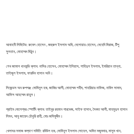
আবাহনী লিমিটেড: রুবেল হোসেন , জহুরুল ইসলাম অমি, দেলোয়ার হোসেন, মেহেদি মিরাজ, টিপু
সুলতান, মোহাম্মদ মিঠুন।
শেখ জামাল ধানমন্ডি ক্লাব: নাসির হোসেন, মোহাম্মদ ইলিয়াস, শাহিদুল ইসলাম, ইমরিয়ান তান্না,
তাইজুল ইসলাম, ফারদিন হাসান অনি।
লিজেন্ডস অব রুপগঞ্জ: মোমিনুল হক, জাকির আলী, মোহাম্মদ শহীদ, শাহরিয়ার নাফিজ, নাবিল সামাদ,
আফিস আহম্মেদ রাতুল।
প্রাইম দোলেশ্বর স্পোর্টিং ক্লাব: তাইবুর রহমান পারভেজ, সাইফ হাসান, সৈকত আলী, মাহমুদুল হাসান
লিমন, আবু জায়েদ চৌধুরি রাহী, মোঃ জসিমুদ্দীন।
খেলাঘর সমাজ কল্যাণ সমিতি: রবিউল হক, মোমিনুল ইসলাম সোহেল, অমিত মজুমদার, মাসুম খান,