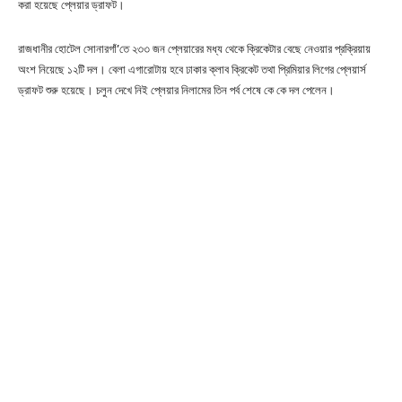
করা হয়েছে প্লেয়ার ড্রাফট।
রাজধানীর হোটেল সোনারগাঁ’তে ২৩৩ জন প্লেয়ারের মধ্য থেকে ক্রিকেটার বেছে নেওয়ার প্রক্রিয়ায়
অংশ নিয়েছে ১২টি দল। বেলা এগারোটায় হবে ঢাকার ক্লাব ক্রিকেট তথা প্রিমিয়ার লিগের প্লেয়ার্স
ড্রাফট শুরু হয়েছে। চলুন দেখে নিই প্লেয়ার নিলামের তিন পর্ব শেষে কে কে দল পেলেন।