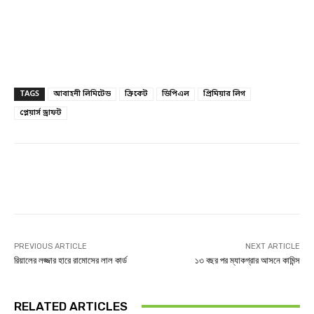
TAGS
আবাহনী লিমিটেড
ক্রিকেট
ডিপিএল
প্রিমিয়ার লিগ
প্লেয়ার্স ড্রাফট
Facebook
Twitter
Linkedin
PREVIOUS ARTICLE
NEXT ARTICLE
রিয়ালের লজ্জার হারে রামোসের লাল কার্ড
১৩ বছর পর ম্যাকগ্রার আসনে কামিন্স
RELATED ARTICLES