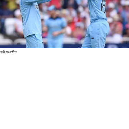
ছবি:সংগ্রহীত