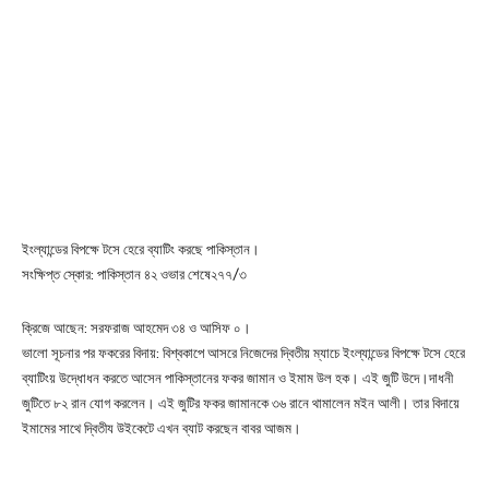
ইংল্যান্ডের বিপক্ষে টসে হেরে ব্যাটিং করছে পাকিস্তান।
সংক্ষিপ্ত স্কোর: পাকিস্তান ৪২ ওভার শেষে২৭৭/৩
ক্রিজে আছেন: সরফরাজ আহমেদ ৩৪ ও আসিফ ০।
ভালো সূচনার পর ফকরের বিদায়: বিশ্বকাপে আসরে নিজেদের দ্বিতীয় ম্যাচে ইংল্যান্ডের বিপক্ষে টসে হেরে
ব্যাটিংয় উদ্ধোধন করতে আসেন পাকিস্তানের ফকর জামান ও ইমাম উল হক। এই জুটি উদে।দাধনী
জুটিতে ৮২ রান যোগ করলেন। এই জুটির ফকর জামানকে ৩৬ রানে থামালেন মইন আলী। তার বিদায়ে
ইমামের সাথে দ্বিতীয উইকেটে এখন ব্যাট করছেন বাবর আজম।