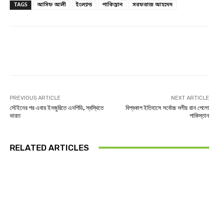
TAGS
আসিফ আলী
ইংল্যান্ড
পাকিস্তান
সরফরাজ আহমেদ
Facebook
Twitter
Linkedin
PREVIOUS ARTICLE
NEXT ARTICLE
স্টেইনের পর এবার ইনজুরিতে এনগিডি, স্বস্থিতে
বিশ্বকাপ ইতিহাসে সর্বোচ্চ দলীয় রান পেলো
ভারত
পাকিস্তান
RELATED ARTICLES