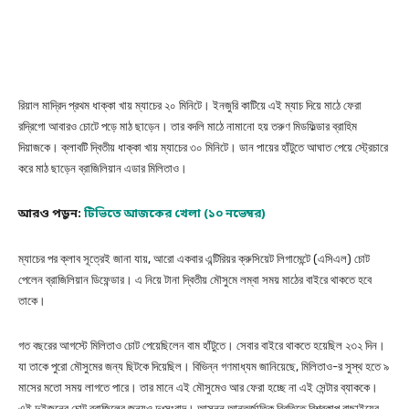
রিয়াল মাদ্রিদ প্রথম ধাক্কা খায় ম্যাচের ২০ মিনিটে। ইনজুরি কাটিয়ে এই ম্যাচ দিয়ে মাঠে ফেরা
রদ্রিগো আবারও চোটে পড়ে মাঠ ছাড়েন। তার বদলি মাঠে নামানো হয় তরুণ মিডফিল্ডার ব্রাহিম
দিয়াজকে। ক্লাবটি দ্বিতীয় ধাক্কা খায় ম্যাচের ৩০ মিনিটে। ডান পায়ের হাঁটুতে আঘাত পেয়ে স্ট্রেচারে
করে মাঠ ছাড়েন ব্রাজিলিয়ান এডার মিলিতাও।
আরও পড়ুন:
টিভিতে আজকের খেলা (১০ নভেম্বর)
ম্যাচের পর ক্লাব সূত্রেই জানা যায়, আরো একবার এন্টিরিয়র ক্রুসিয়েট লিগামেন্টে (এসিএল) চোট
পেলেন ব্রাজিলিয়ান ডিফেন্ডার। এ নিয়ে টানা দ্বিতীয় মৌসুমে লম্বা সময় মাঠের বাইরে থাকতে হবে
তাকে।
গত বছরের আগস্টে মিলিতাও চোট পেয়েছিলেন বাম হাঁটুতে। সেবার বাইরে থাকতে হয়েছিল ২৩২ দিন।
যা তাকে পুরো মৌসুমের জন্য ছিটকে দিয়েছিল। বিভিন্ন গণমাধ্যম জানিয়েছে, মিলিতাও-র সুস্থ হতে ৯
মাসের মতো সময় লাগতে পারে। তার মানে এই মৌসুমেও আর ফেরা হচ্ছে না এই সেন্টার ব্যাককে।
এই দুইজনের চোট ব্রাজিলের জন্যও দুঃসংবাদ। আসন্ন আন্তর্জাতিক বিরতিতে বিশ্বকাপ বাছাইয়ের