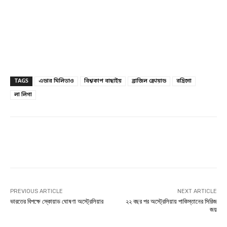
TAGS
এডার মিলিতাও
বিশ্বকাপ বাছাইয়
ব্রাজিল স্কোয়াড
রদ্রিগো
লা লিগা
Facebook
Twitter
Linkedin
PREVIOUS ARTICLE
NEXT ARTICLE
ভারতের বিপক্ষে স্কোয়াড ঘোষণা অস্ট্রেলিয়ার
২২ বছর পর অস্ট্রেলিয়ায় পাকিস্তানের সিরিজ
জয়