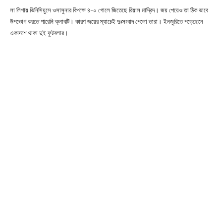
লা লিগায় ভিনিসিয়ুসে ওসাসুনার বিপক্ষে ৪-০ গোলে জিতেছে রিয়াল মাদ্রিদ। জয় পেয়েও তা ঠিক ভাবে
উপভোগ করতে পারেনি ক্লাবটি। কারণ জয়ের ম্যাচেই দুঃসংবাদ পেলো তারা। ইনজুরিতে পড়েছেনে
একাদশে থাকা দুই ফুটবলার।