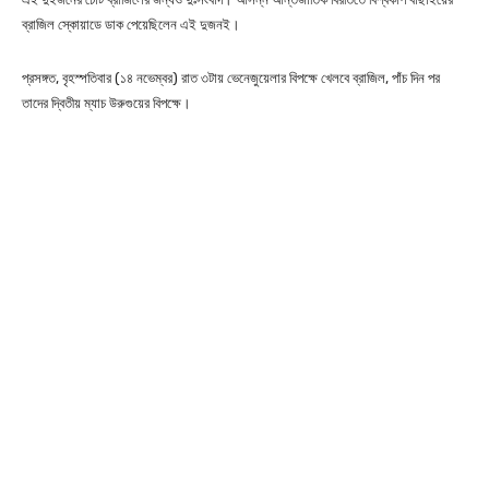
ব্রাজিল স্কোয়াডে ডাক পেয়েছিলেন এই দুজনই।
প্রসঙ্গত, বৃহস্পতিবার (১৪ নভেম্বর) রাত ৩টায় ভেনেজুয়েলার বিপক্ষে খেলবে ব্রাজিল, পাঁচ দিন পর
তাদের দ্বিতীয় ম্যাচ উরুগুয়ের বিপক্ষে।