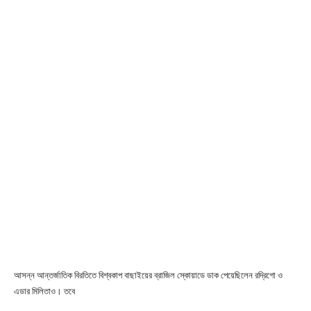
আসন্ন আন্তর্জাতিক বিরতিতে বিশ্বকাপ বাছাইয়ের ব্রাজিল স্কোয়াডে ডাক পেয়েছিলেন রদ্রিগো ও
এডার মিলিতাও। তবে