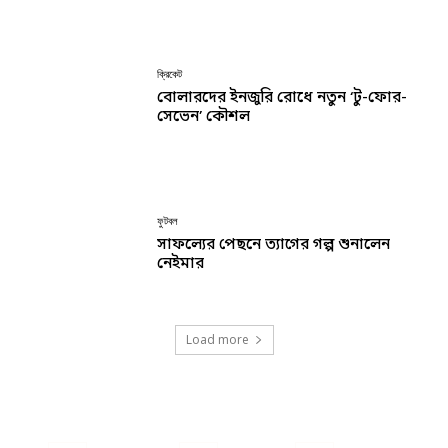
ক্রিকেট
বোলারদের ইনজুরি রোধে নতুন ‘টু-ফোর-
সেভেন’ কৌশল
ফুটবল
সাফল্যের পেছনে ত্যাগের গল্প শুনালেন
নেইমার
Load more