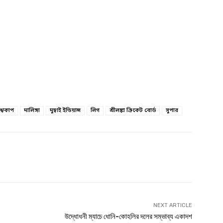
শ্বকাপ
মালিঙ্গা
মুম্বাই ইন্ডিয়ান্স
লিগ
শ্রীলঙ্কা ক্রিকেট বোর্ড
সুপার
witter
Linkedin
NEXT ARTICLE
উদ্ধোধনী ম্যাচে ধোনি-কোহলির দলের সম্ভাব্য একাদশ