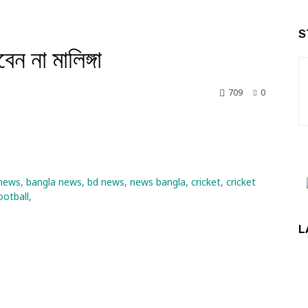
S
 না মালিঙ্গা
709
0
nkedin
L