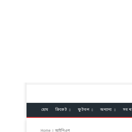
হোম
ক্রিকেট
ফুটবল
অন্যান্য
সব খ
Home
আইপিএল