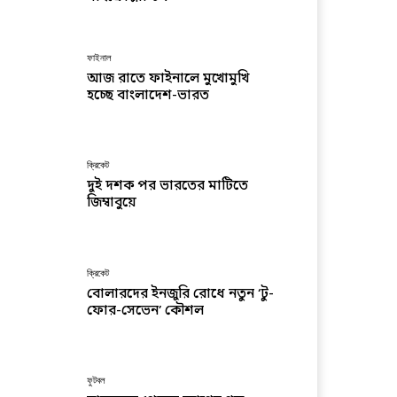
ফাইনাল
আজ রাতে ফাইনালে মুখোমুখি
হচ্ছে বাংলাদেশ-ভারত
ক্রিকেট
দুই দশক পর ভারতের মাটিতে
জিম্বাবুয়ে
ক্রিকেট
বোলারদের ইনজুরি রোধে নতুন ‘টু-
ফোর-সেভেন’ কৌশল
ফুটবল