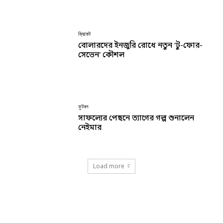
ক্রিকেট
বোলারদের ইনজুরি রোধে নতুন ‘টু-ফোর-
সেভেন’ কৌশল
ফুটবল
সাফল্যের পেছনে ত্যাগের গল্প শুনালেন
নেইমার
Load more