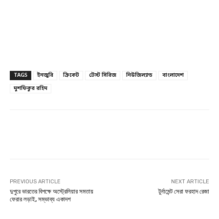
TAGS
ইনজুরি
ক্রিকেট
টেস্ট সিরিজ
নিউজিল্যান্ড
বাংলাদেশ
মুশফিকুর রহিম
Facebook
Twitter
Linkedin
PREVIOUS ARTICLE
NEXT ARTICLE
দুপুরে ভারতের বিপক্ষে অস্ট্রেলিয়ার সমতায়
টুর্নামেন্ট সেরা ফরহাদ রেজা
ফেরার লড়াই, সম্ভাব্য একাদশ