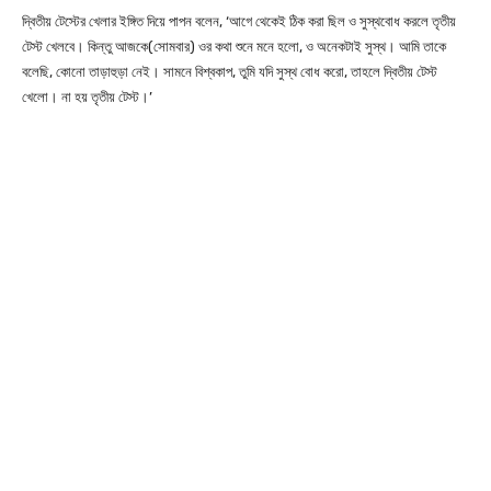
দ্বিতীয় টেস্টের খেলার ইঙ্গিত দিয়ে পাপন বলেন, ‘আগে থেকেই ঠিক করা ছিল ও সুস্থবোধ করলে তৃতীয়
টেস্ট খেলবে। কিন্তু আজকে(সোমবার) ওর কথা শুনে মনে হলো, ও অনেকটাই সুস্থ। আমি তাকে
বলেছি, কোনো তাড়াহুড়া নেই। সামনে বিশ্বকাপ, তুমি যদি সুস্থ বোধ করো, তাহলে দ্বিতীয় টেস্ট
খেলো। না হয় তৃতীয় টেস্ট।’