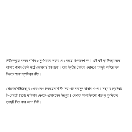
নিউজিল্যান্ড সফরে সাকিব ও মুশফিকের অভাব বোধ করছে বাংলাদেশ দল। এই দুই ব্যাটসম্যানকে
ছাড়াই প্রথম টেস্টে মাঠে নেমেছিল টাইগাররা। তবে দ্বিতীয় টেস্টের একাদশে ইনজুরি কাটিয়ে দলে
ফিরতে পারেন মুশফিকুর রহিম।
সোমবার নিউজিল্যান্ড থেকে দেশে ফিরেছেন বিসিবি সভাপতি নাজমুল হাসান পাপন। সন্ধ্যায় প্রিমিয়ার
টি-টোয়েন্টি লিগের ফাইনাল দেখতে এসেছিলেন মিরপুরে। সেখানে সাংবাদিকদের প্রশ্নে মুশফিকের
ইনজুরি নিয়ে কথা বলেন তিনি।