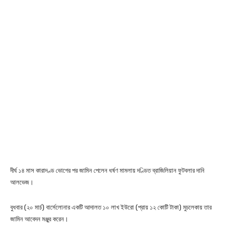
দীর্ঘ ১৪ মাস কারাদণ্ড ভোগের পর জামিন পেলেন ধর্ষণ মামলায় দণ্ডিত ব্রাজিলিয়ান ফুটবলার দানি
আলভেজ।
বুধবার (২০ মার্চ) বার্সেলোনার একটি আদালত ১০ লাখ ইউরো (প্রায় ১২ কোটি টাকা) মুচলেকায় তার
জামিন আবেদন মঞ্জুর করেন।