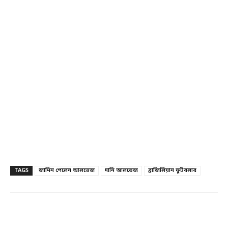
TAGS
জামিন পেলেন আলভেজ
দানি আলভেজ
ব্রাজিলিয়ান ফুটবলার
Facebook
Twitter
Linkedin