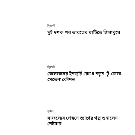
ক্রিকেট
দুই দশক পর ভারতের মাটিতে জিম্বাবুয়ে
ক্রিকেট
বোলারদের ইনজুরি রোধে নতুন ‘টু-ফোর-
সেভেন’ কৌশল
ফুটবল
সাফল্যের পেছনে ত্যাগের গল্প শুনালেন
নেইমার