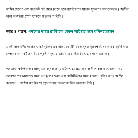
জামিন পেলেও বেশ কয়েকটি শর্ত মেনে চলতে হবে বার্সেলোনার সাবেক ফুটবলার আলভেজকে। জামিনে
থাকা অবস্থায় স্পেন ছাড়তে পারবেন না তিনি।
আরও পড়ুন:
ধর্ষণের দায়ে ব্রাজিলে জেল খাটতে হবে রবিনহোকে!
একই সঙ্গে বাদীর আবাস ও কর্মস্থলের এক হাজারের মিটারের মধ্যেও প্রবেশ নিষেধ তার। ব্রাজিল ও
স্পেনের পাসপোর্ট জমা দিয়ে প্রতি সপ্তাহে আদালতে হাজিরা দিতে হবে আলভেজকে।
গত মাসে ধর্ষণের দায়ে সাড়ে চার বছরের জন্য দণ্ডিত হন ৪০ বছর বয়সী তারকা আলভেজ। রায়
ঘোষণার পর আলভেজ সাজা মওকুফের জন্য এবং প্রসিকিউশন সাজার মেয়াদ বৃদ্ধির জন্য আপিল
করেছেন। আপিল শুনানির পর চূড়ান্ত রায় পর্যন্ত জামিনে থাকবেন তিনি।