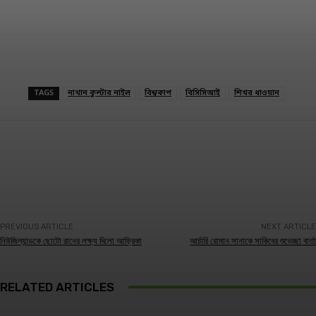
TAGS
নাথান কুল্টার নাইল
বিশ্বকাপ
বিসিসিআই
শিখর ধাওয়ান
Facebook
Twitter
Linkedin
PREVIOUS ARTICLE
NEXT ARTICLE
নিউজিল্যান্ডকে ছোটো রানের লক্ষ্য দিলো আফ্রিকা
আর্চারি রোমান সানাকে সাকিবের শুভেচ্ছা বার্তা
RELATED ARTICLES