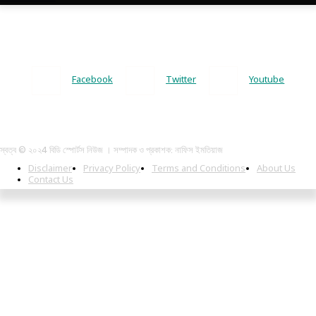
Facebook
Twitter
Youtube
স্বত্ব © ২০২4 বিডি স্পোর্টস নিউজ । সম্পাদক ও প্রকাশক: নাফিস ইমতিয়াজ
Disclaimer
Privacy Policy
Terms and Conditions
About Us
Contact Us