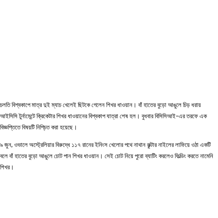
চলতি বিশ্বকাপে মাত্র দুই ম্যাচ খেলেই ছিটকে গেলেন শিখর ধাওয়ান। বাঁ হাতের বুড়ো আঙুলে চিড় ধরায়
আইসিসি টুর্নামেন্টে ক্রিকেটার শিখর ধাওয়ানের বিশ্বকাপ যাত্রা শেষ হল। বুধবার বিসিসিআই-এর তরফে এক
বিজ্ঞপ্তিতে বিষয়টি নিশি্চত করা হয়েছে।
৯ জুন, ওভালে অস্ট্রেলিয়ার বিরুদ্ধে ১১৭ রানের ইনিংস খেলোর পথে নাথান কুল্টার নাইলের লাফিয়ে ওঠা একটি
বলে বাঁ হাতের বুড়ো আঙুলে চোট পান শিখর ধাওয়ান। সেই চোট নিয়ে পুরো ব্যাটিং করলেও ফিল্ডিং করতে নামেনি
শিখর।