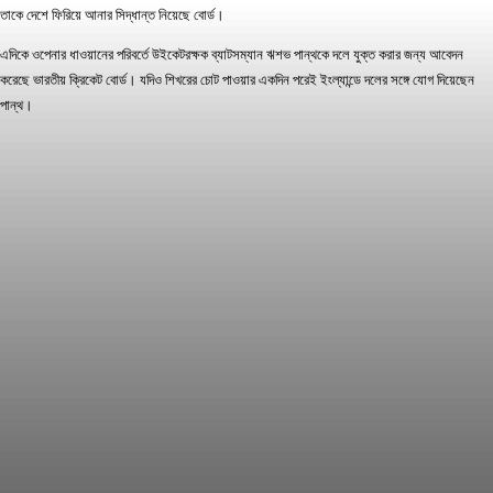
তাকে দেশে ফিরিয়ে আনার সিদ্ধান্ত নিয়েছে বোর্ড।
এদিকে ওপেনার ধাওয়ানের পরিবর্তে উইকেটরক্ষক ব্যাটসম্যান ঋশভ পান্থকে দলে যুক্ত করার জন্য আবেদন
করেছে ভারতীয় ক্রিকেট বোর্ড। যদিও শিখরের চোট পাওয়ার একদিন পরেই ইংল্যান্ডে দলের সঙ্গে যোগ দিয়েছেন
পান্থ।