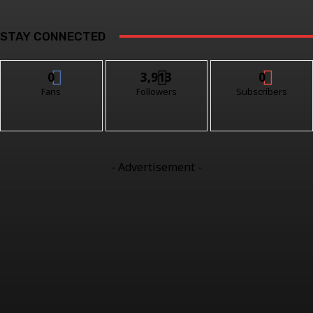
STAY CONNECTED
0
3,913
0
Fans
Followers
Subscribers
- Advertisement -