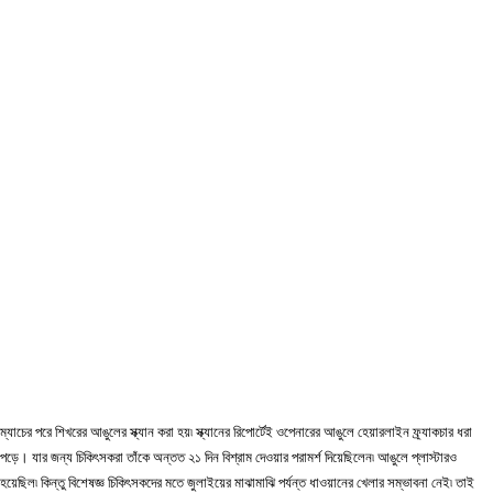
ম্যাচের পরে শিখরের আঙুলের স্ক্যান করা হয়৷ স্ক্যানের রিপোর্টেই ওপেনারের আঙুলে হেয়ারলাইন ফ্র্যাকচার ধরা
পড়ে। যার জন্য চিকিৎসকরা তাঁকে অন্তত ২১ দিন বিশ্রাম দেওয়ার পরামর্শ দিয়েছিলেন৷ আঙুলে প্লাস্টারও
হয়েছিল৷ কিন্তু বিশেষজ্ঞ চিকিৎসকদের মতে জুলাইয়ের মাঝামাঝি পর্যন্ত ধাওয়ানের খেলার সম্ভাবনা নেই৷ তাই