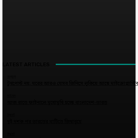
LATEST ARTICLES
অন্যান্য
টুথপেস্ট নয়, ঘরের আরও যেসব জিনিসে লুকিয়ে আছে মাইক্রোপ্লাস্টি
ফাইনাল
আজ রাতে ফাইনালে মুখোমুখি হচ্ছে বাংলাদেশ-ভারত
ক্রিকেট
দুই দশক পর ভারতের মাটিতে জিম্বাবুয়ে
ক্রিকেট