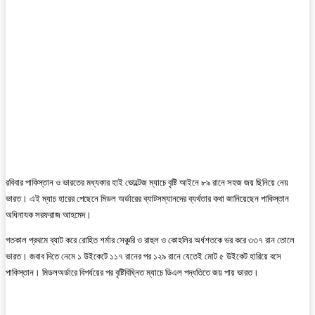
রবিবার পাকিস্তান ও ভারতের মধ্যকার হাই ভোল্টেজ ম্যাচে বৃষ্টি আইনে ৮৯ রানে সহজ জয় ছিনিয়ে নেয়
ভারত। এই ম্যাচ হারের পেছেনে মিডল অর্ডারের ব্যাটসম্যানদের ব্যর্থতার কথা জানিয়েছেন পাকিস্তান
অধিনাযক সরফরাজ আহমেদ।
গতকাল প্রথমে ব্যাট করে রোহিত শর্মার সেঞ্চুরি ও রাহুল ও কোহলির অর্ধশতকে ভর করে ৩৩৭ রান তোলে
ভারত। জবাব দিতে নেমে ১ উইকেটে ১১৭ রানের পর ১২৯ রানে যেতেই মোট ৫ উইকেট হারিয়ে বসে
পাকিস্তান। মিডলঅর্ডারে বিপর্যয়ের পর বৃষ্টিবিঘ্নিত ম্যাচে ডিএল পদ্ধতিতে জয় পায় ভারত।