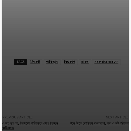
TAGS
ক্রিকেট
পাকিস্তান
বিশ্বকাপ
ভারত
সরফরাজ আহমেদ
Facebook
Twitter
Linkedin
PREVIOUS ARTICLE
NEXT ARTICLE
একই ভুল নয়, নিজেদের পর্যবেক্ষণে জোর দিচ্ছেন
টসে জিতে বোলিংয়ে বাংলাদেশ, দলে একটি পরিবর্তন
অধিনায়ক