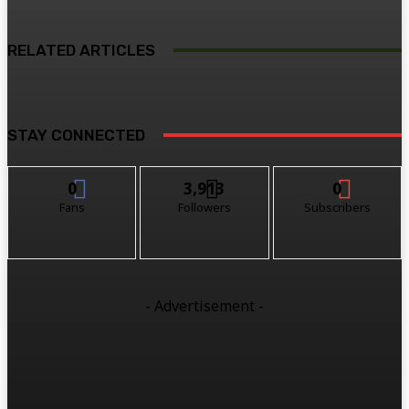
RELATED ARTICLES
STAY CONNECTED
0
3,913
0
Fans
Followers
Subscribers
- Advertisement -