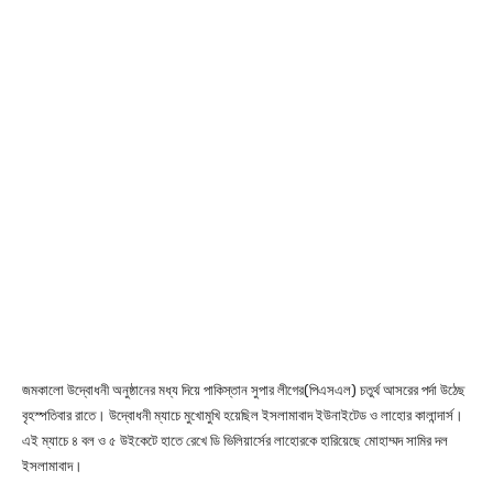
জমকালো উদ্বোধনী অনুষ্ঠানের মধ্য দিয়ে পাকিস্তান সুপার লীগের(পিএসএল) চতুর্থ আসরের পর্দা উঠেছ
বৃহস্পতিবার রাতে। উদ্বোধনী ম্যাচে মুখোমুখি হয়েছিল ইসলামাবাদ ইউনাইটেড ও লাহোর কালান্দার্স।
এই ম্যাচে ৪ বল ও ৫ উইকেটে হাতে রেখে ডি ভিলিয়ার্সের লাহোরকে হারিয়েছে মোহাম্মদ সামির দল
ইসলামাবাদ।