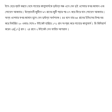
টসে হেরে ব্যাট করতে নেমে লাহোর কালান্দার্সকে দুর্দান্ত শুরু এনে দেন দুই ওপেনার ফখর জামান এবং
সোহেল আকতার। উদ্ধোধনী জুটিতে ৯৭ রানের জুটি গড়ার পর ৩৭ করে ফিরে যান সোহেল আকতার।
অন্য ওপেনার ফখর জামান তুলে নেন দুর্দান্ত অর্ধশতক। ৪৪ বলে তার ৬৫ রানের ইনিংসের উপর ভর
করে নির্ধারিত ২০ ওভার শেষে ৮ উইকেট হারিয়ে ১৭১ রান সংগ্রহ করে লাহোর কালান্দার্স। ডি ভিলিয়ার্স
করেন ২৪(১৭) রান। ২৪ রানে ২ উইকেট নেন ফাহিম আশরাফ।