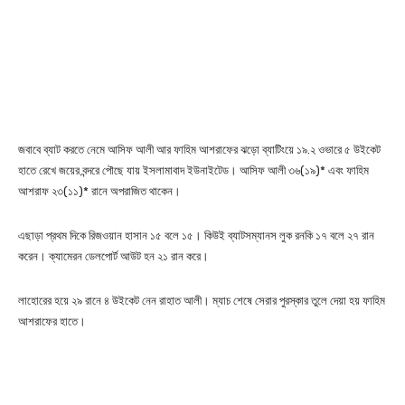
জবাবে ব্যাট করতে নেমে আসিফ আলী আর ফাহিম আশরাফের ঝড়ো ব্যাটিংয়ে ১৯.২ ওভারে ৫ উইকেট
হাতে রেখে জয়ের বন্দরে পৌছে যায় ইসলামাবাদ ইউনাইটেড। আসিফ আলী ৩৬(১৯)* এবং ফাহিম
আশরাফ ২৩(১১)* রানে অপরাজিত থাকেন।
এছাড়া প্রথম দিকে রিজওয়ান হাসান ১৫ বলে ১৫। কিউই ব্যাটসম্যানস লুক রনকি ১৭ বলে ২৭ রান
করেন। ক্যামেরন ডেলপোর্ট আউট হন ২১ রান করে।
লাহোরের হয়ে ২৯ রানে ৪ উইকেট নেন রাহাত আলী। ম্যাচ শেষে সেরার পুরস্কার তুলে দেয়া হয় ফাহিম
আশরাফের হাতে।