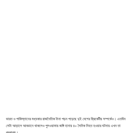
ভারত ও পাকিস্তানের মধ্যকার রাজনৈতিক টানা পড়ন পড়েছে দুই দেশের ক্রিকেটীয় সম্পর্কেও। এতদিন
সেটা আড়ালে আবডানে থাকলেও পুলওয়ামায় জঙ্গি হানায় ৪০ সৈনিক নিহত হওয়ার ঘটনায় এখন তা
প্রকাশ্য।