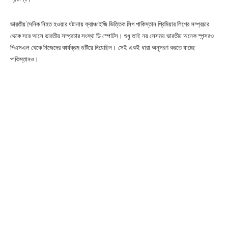
ভারতীয় সৈনিক নিহত হওয়ার ঘটানায় ফ্রাঞ্চাইজি ভিত্তিক লিগ পাকিস্তান প্রিমিয়ার লিগের সম্প্রচার
থেকে সরে আসে ভারতীয় সম্প্রচার সংস্থা ডি স্পোর্টস। শুধু তাই নয় সেসময় ভারতীয় অনেক স্পন্সরও
পিএসএল থেকে নিজেদের কার্যক্রম গুটিয়ে নিয়েছিল। সেই একই ধারা অনুসরণ করতে যাচ্ছে
পাকিস্তানও।