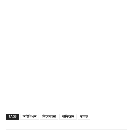
TAGS
আইপিএল
নিষেধাজ্ঞা
পাকিস্তান
ভারত