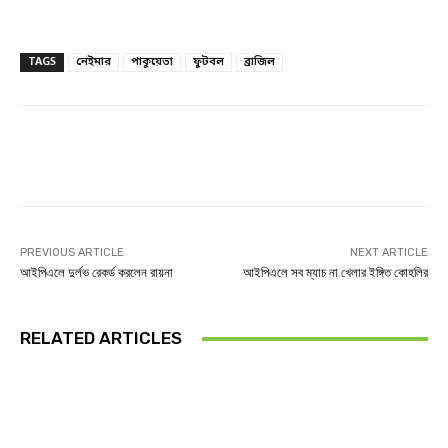
TAGS
নেইমার
পাকুয়েতা
ফুটবল
ব্রাজিল
Facebook
Twitter
Linkedin
PREVIOUS ARTICLE
NEXT ARTICLE
আইপিএলে দুর্লভ রেকর্ড করলেন রায়না
আইপিএলে সব ম্যাচ না খেলার ইঙ্গিত কোহলির
RELATED ARTICLES