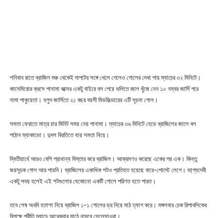
শনিবাব রাতে ব্রাজিল শুরু থেকেই দাপটের সঙ্গে খেলে গেলেও গোলের দেখা পায় ম্যাচের ৩২ মিনিটে।
কাসেমিরোর ক্রসে পানামা বক্সের একটু বাইরে বল পেয়ে ভলিতে জাল খুঁজে নেন ১০ নম্বর জার্সি পরে
নামা পাকুয়েতা। হলুদ জার্সিতে ২১ বছর বয়সী মিডফিল্ডারের এটি সূচনা গোল।
সমতা ফেরাতে মাত্র চার মিনিট সময় নেয় পানামা। ম্যাচের ৩৬ মিনিটে হেডে ব্রাজিলের জালে বল
পাঠান ম্যাকাডো। দুদল বিরতিতে যায় সমতা নিয়ে।
দ্বিতীয়ার্ধে আরও বেশি প্রাধান্য বিস্তার করে ব্রাজিল। আক্রমণও করেছে একের পর এক। কিন্তু
জয়সূচক গোল আর পায়নি। ব্রাজিলের একাধিক শটও প্রতিহত হয়েছে বারে-পোস্টে লেগে। ভা্গ্যদেবী
একটু সদয় হলেই এই শটগুলোর যেকোনো একটি গোলে পরিণত হতে পারত।
তবে শেষ অবদি হতাশা নিয়ে ব্রাজিল ১-১ গোলের ড্র নিয়ে মাঠ ত্যাগ করে। মঙ্গলবার চেক রিপাবলিকের
বিপক্ষে প্রীতি ম্যাচে আরেকবার মাঠে নামবে সেলেসাওরা।