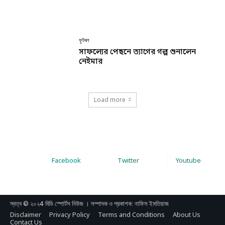
ফুটবল
সাফল্যের পেছনে ত্যাগের গল্প শুনালেন
নেইমার
Load more
Facebook
Twitter
Youtube
স্বত্ব © ২০২4 বিডি স্পোর্টস নিউজ । সম্পাদক ও প্রকাশক: নাফিস ইমতিয়াজ
Disclaimer
Privacy Policy
Terms and Conditions
About Us
Contact Us