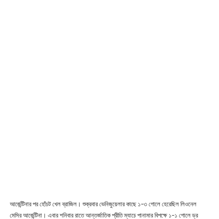
আর্জেন্টিনার পর হোঁচট খেল ব্রাজিল। শুক্রবার ভেনিজুয়েলার কাছে ১-৩ গোলে হেরেছিল লিওনেল
মেসির আর্জেন্টিনা। এবার শনিবার রাতে আন্তর্জাতিক প্রীতি ম্যাচে পানামার বিপক্ষে ১-১ গোলে ড্র