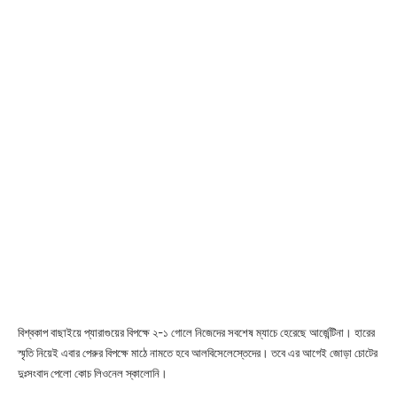
বিশ্বকাপ বাছাইয়ে প্যারাগুয়ের বিপক্ষে ২-১ গোলে নিজেদের সবশেষ ম্যাচে হেরেছে আর্জেন্টিনা। হারের
স্মৃতি নিয়েই এবার পেরুর বিপক্ষে মাঠে নামতে হবে আলবিসেলেস্তেদের। তবে এর আগেই জোড়া চোটের
দুঃসংবাদ পেলো কোচ লিওনেল স্কালোনি।