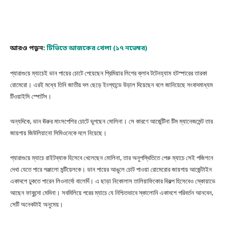
আরও পড়ুন:
টিভিতে আজকের খেলা (১৭ নভেম্বর)
প্যারাগুয়ে ম্যাচেই ডান পায়ের চোটে পেয়েছেন প্রিমিয়ার লিগের ক্লাব টটেনহ্যাম হটস্পারের তারকা
রোমেরো। এরই মধ্যে তিনি জাতীয় দল ছেড়ে ইংল্যান্ডে উড়াল দিয়েছেন বলে জানিয়েছে সংবাদমাধ্যম
টিওয়াইসি স্পোর্টস।
অন্যদিকে, ডান ঊরুর মাংসপেশির চোটে ভুগছেন মোলিনা। সে কারণে আর্জেন্টিনা টিম ম্যানেজমেন্ট তার
জায়গায় জিউলিয়ানো সিমিওনেকে দলে নিয়েছে।
প্যারাগুয়ে ম্যাচে রাইটব্যাক হিসেবে খেলেছেন মোলিনা, তার অনুপস্থিতিতে পেরু ম্যাচে সেই পজিশনে
দেখা যেতে পারে গঞ্জালো মন্টিয়েলকে। ডান পায়ের আঙুলে চোট পাওয়া রোমেরোর জায়গায় আর্জেন্টাইন
একাদশে ঢুকতে পারেন লিওনার্দো বালের্দি। এ ছাড়া নিকোলাস তালিয়াফিকোর বিকল্প হিসেবেও স্কোয়াডে
আছেন ফাকুন্দো মেদিনা। সবমিলিয়ে পরের ম্যাচে যে নিশ্চিতভাবে স্কালোনি একাদশে পরিবর্তন আনবেন,
সেটি অনেকটাই অনুমেয়।