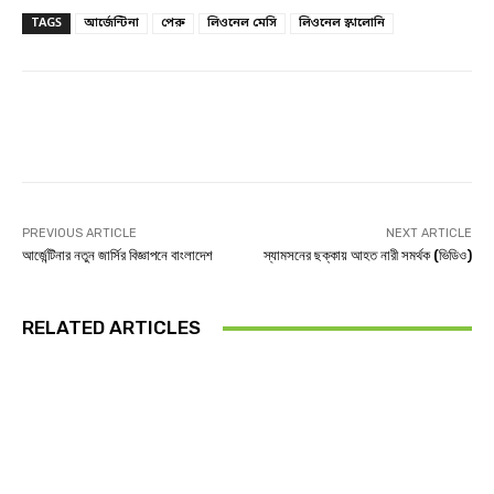
TAGS
আর্জেন্টিনা
পেরু
লিওনেল মেসি
লিওনেল স্কালোনি
Facebook
Twitter
Linkedin
PREVIOUS ARTICLE
NEXT ARTICLE
আর্জেন্টিনার নতুন জার্সির বিজ্ঞাপনে বাংলাদেশ
স্যামসনের ছক্কায় আহত নারী সমর্থক (ভিডিও)
RELATED ARTICLES