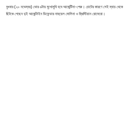
বুধবার (২০ নভেম্বর) ভোর ৬টায় মুখোমুখি হবে আর্জেন্টিনা-পেরু। চোটের কারণে সেই ম্যাচ থেকে
ছিটকে গেছেন দুই আর্জেন্টাইন ডিফেন্ডার নাহুয়েল মোলিনা ও ক্রিস্টিয়ান রোমেরো।