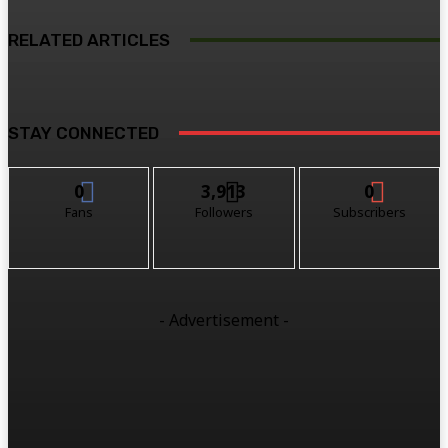
RELATED ARTICLES
STAY CONNECTED
0
3,913
0
Fans
Followers
Subscribers
- Advertisement -