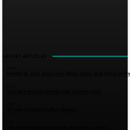
LATEST ARTICLES
অন্যান্য
টুথপেস্ট নয়, ঘরের আরও যেসব জিনিসে লুকিয়ে আছে মাইক্রোপ্লাস্টি
ফাইনাল
আজ রাতে ফাইনালে মুখোমুখি হচ্ছে বাংলাদেশ-ভারত
ক্রিকেট
দুই দশক পর ভারতের মাটিতে জিম্বাবুয়ে
ক্রিকেট
বোলারদের ইনজুরি রোধে নতুন ‘টু-ফোর-সেভেন’ কৌশল