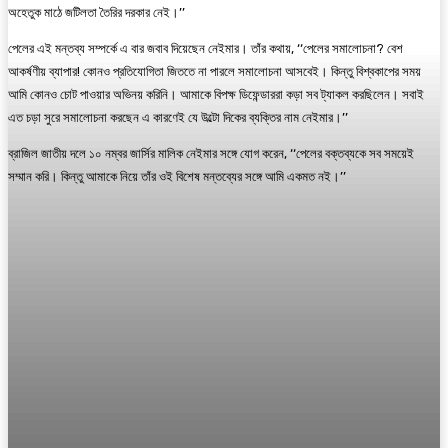
অহেতুক মাঠে জটিলতা তৈরির দরকার নেই।’’
পেলের এই মন্তব্য সম্পর্কে এ বার জবাব দিয়েছেন নেইমার। তাঁর কথায়, ‘‘পেলের সমালোচনা? বেশ
আকর্ষণীয় ব্যাপার! কোনও প্রতিযোগিতা জিততে না পারলে সমালোচনা আসবেই। কিন্তু বিশ্বকাপের সময়
আমি কোনও চোট পাওয়ার অভিনয় করিনি। আমাকে বিপক্ষ ডিফেন্ডাররা কড়া সব ট্যাকল করছিলেন। সবাই
এত চড়া সুরে সমালোচনা করছেন এ কারণেই যে উল্টো দিকের ব্যক্তির নাম নেইমার।’’
ব্রাজিল জাতীয় দলে ১০ নম্বর জার্সির মালিক নেইমার সঙ্গে যোগ করেন, ‘‘পেলের বক্তব্যকে সব সময়েই
সম্মান করি। কিন্তু আমাকে নিয়ে তাঁর ওই বিশেষ মন্তব্যের সঙ্গে আমি একমত নই।’’