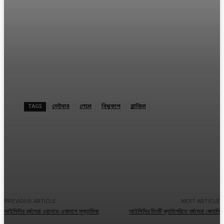
TAGS
নেইমার
পেলে
বিশ্বকাপ
ব্রাজিল
Facebook
Twitter
Linkedin
PREVIOUS ARTICLE
NEXT ARTICLE
আইসিসির বর্ষসেরা ওয়ানডে একাদশে মুস্তাফিজ
আইসিসির তিনটি ক্যাটাগরিতে বর্ষসেরা কোহলি