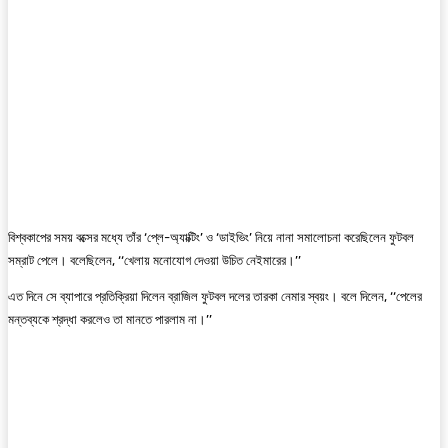
বিশ্বকাপের সময় বক্সের মধ্যে তাঁর ‘প্লে-অ্যাক্টিং’ ও ‘ডাইভিং’ নিয়ে নানা সমালোচনা করেছিলেন ফুটবল
সম্রাট পেলে। বলেছিলেন, ‘‘খেলায় মনোযোগ দেওয়া উচিত নেইমারের।’’
এত দিনে সে ব্যাপারে প্রতিক্রিয়া দিলেন ব্রাজিল ফুটবল দলের তারকা নেমার স্বয়ং। বলে দিলেন, ‘‘পেলের
মন্তব্যকে শ্রদ্ধা করলেও তা মানতে পারলাম না।’’