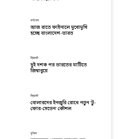
ফাইনাল
আজ রাতে ফাইনালে মুখোমুখি
হচ্ছে বাংলাদেশ-ভারত
ক্রিকেট
দুই দশক পর ভারতের মাটিতে
জিম্বাবুয়ে
ক্রিকেট
বোলারদের ইনজুরি রোধে নতুন ‘টু-
ফোর-সেভেন’ কৌশল
ফুটবল