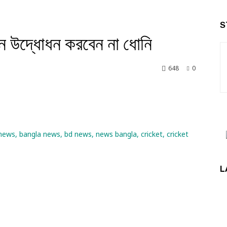
S
য়ন উদ্ধোধন করবেন না ধোনি
648
0
nkedin
L