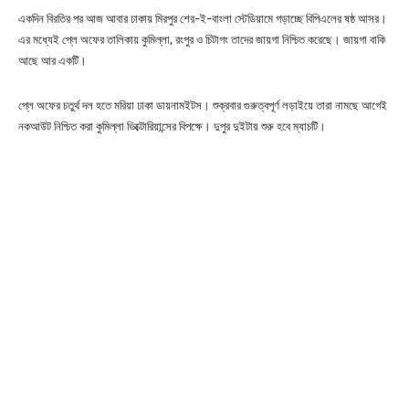
একদিন বিরতির পর আজ আবার ঢাকায় মিরপুর শের-ই-বাংলা স্টেডিয়ামে গড়াচ্ছে বিপিএলের ষষ্ঠ আসর।
এর মধ্যেই প্লে অফের তালিকায় কুমিল্লা, রংপুর ও চিটাগং তাদের জায়গা নিশ্চিত করেছে। জায়গা বাকি
আছে আর একটি।
প্লে অফের চতুর্থ দল হতে মরিয়া ঢাকা ডায়নামইটস। শুক্রবার গুরুত্বপূর্ণ লড়াইয়ে তারা নামছে আগেই
নকআউট নিশ্চিত করা কুমিল্লা ভিক্টোরিয়ান্সের বিপক্ষে। দুপুর দুইটায় শুরু হবে ম্যাচটি।