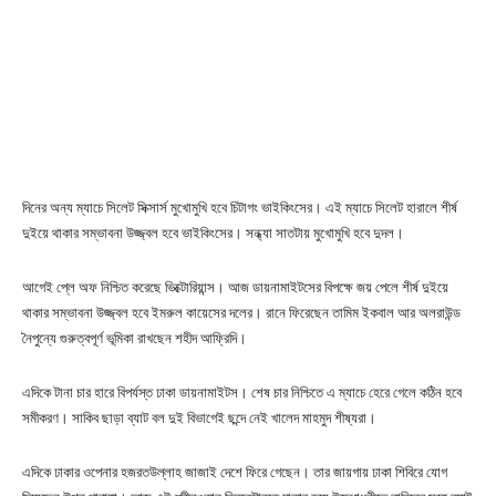
দিনের অন্য ম্যাচে সিলেট সিক্সার্স মুখোমুখি হবে চিটাগং ভাইকিংসের। এই ম্যাচে সিলেট হারালে শীর্ষ
দুইয়ে থাকার সম্ভাবনা উজ্জ্বল হবে ভাইকিংসের। সন্ধ্যা সাতটায় মুখোমুখি হবে দুদল।
আগেই প্লে অফ নিশ্চিত করেছে ভিক্টোরিয়ান্স। আজ ডায়নামাইটসের বিপক্ষে জয় পেলে শীর্ষ দুইয়ে
থাকার সম্ভাবনা উজ্জ্বল হবে ইমরুল কায়েসের দলের। রানে ফিরেছেন তামিম ইকবাল আর অলরাউন্ড
নৈপুন্যে গুরুত্বপূর্ণ ভূমিকা রাখছেন শহীদ আফ্রিদি।
এদিকে টানা চার হারে বিপর্যস্ত ঢাকা ডায়নামাইটস। শেষ চার নিশ্চিতে এ ম্যাচে হেরে গেলে কঠিন হবে
সমীকরণ। সাকিব ছাড়া ব্যাট বল দুই বিভাগেই ছন্দে নেই খালেদ মাহমুদ শীষ্যরা।
এদিকে ঢাকার ওপেনার হজরতউল্লাহ জাজাই দেশে ফিরে গেছেন। তার জায়গায় ঢাকা শিবিরে যোগ