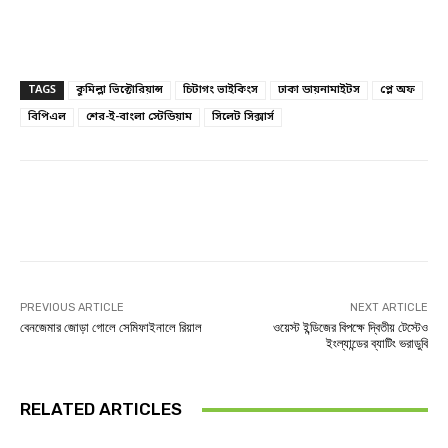
TAGS
কুমিল্লা ভিক্টোরিয়ান্স
চিটাগং ভাইকিংস
ঢাকা ডায়নামাইটস
প্লে অফ
বিপিএল
শের-ই-বাংলা স্টেডিয়াম
সিলেট সিক্সার্স
Facebook
Twitter
Linkedin
PREVIOUS ARTICLE
NEXT ARTICLE
বেনজেমার জোড়া গোলে সেমিফাইনালে রিয়াল
ওয়েস্ট ইন্ডিজের বিপক্ষে দ্বিতীয় টেস্টেও
ইংল্যান্ডের ব্যাটিং ভরাডুবি
RELATED ARTICLES