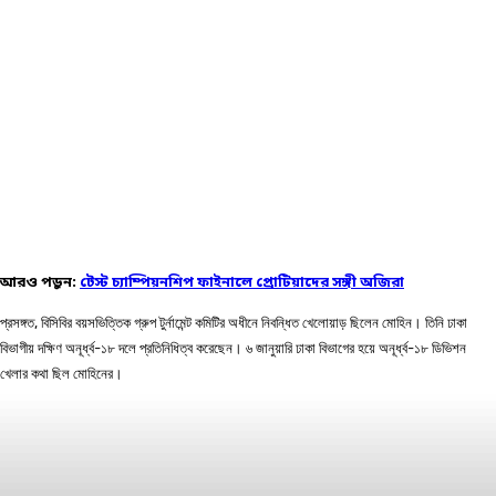
আরও পড়ুন:
টেস্ট চ্যাম্পিয়নশিপ ফাইনালে প্রোটিয়াদের সঙ্গী অজিরা
প্রসঙ্গত, বিসিবির বয়সভিত্তিক গ্রুপ টুর্নামেন্ট কমিটির অধীনে নিবন্ধিত খেলোয়াড় ছিলেন মোহিন। তিনি ঢাকা
বিভাগীয় দক্ষিণ অনূর্ধ্ব-১৮ দলে প্রতিনিধিত্ব করেছেন। ৬ জানুয়ারি ঢাকা বিভাগের হয়ে অনূর্ধ্ব-১৮ ডিভিশন
খেলার কথা ছিল মোহিনের।