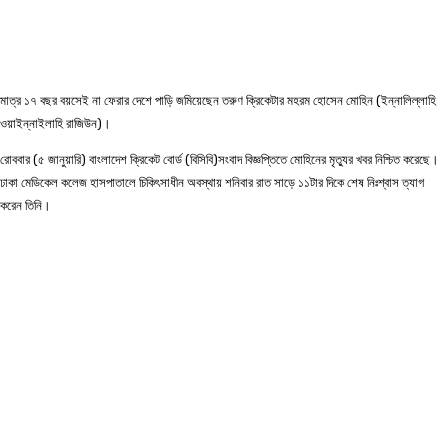
মাত্র ১৭ বছর বয়সেই না ফেরার দেশে পাড়ি জমিয়েছেন তরুণ ক্রিকেটার মহরম হোসেন মোহিন (ইন্নালিল্লাহি
ওয়াইন্নাইলাহি রাজিউন)।
রোববার (৫ জানুয়ারি) বাংলাদেশ ক্রিকেট বোর্ড (বিসিবি)সংবাদ বিজ্ঞপ্তিতে মোহিনের মৃত্যুর খবর নিশ্চিত করেছে।
ঢাকা মেডিকেল কলেজ হাসপাতালে চিকিৎসাধীন অবস্থায় শনিবার রাত সাড়ে ১১টার দিকে শেষ নিঃশ্বাস ত্যাগ
করেন তিনি।