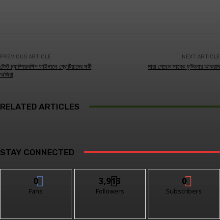
Facebook
Twitter
Linkedin
PREVIOUS ARTICLE
NEXT ARTICLE
টেস্ট চ্যাম্পিয়নশিপ ফাইনালে প্রোটিয়াদের সঙ্গী
মারা গেছেন সাবেক ফুটবলার আকরাম
অজিরা
RELATED ARTICLES
STAY CONNECTED
0
3,913
0
Fans
Followers
Subscribers