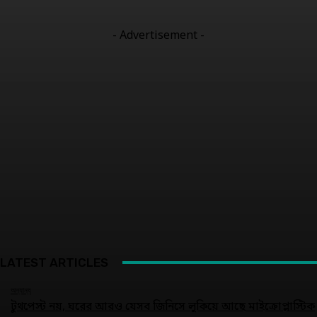
- Advertisement -
LATEST ARTICLES
অন্যান্য
টুথপেস্ট নয়, ঘরের আরও যেসব জিনিসে লুকিয়ে আছে মাইক্রোপ্লাস্টিক