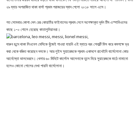
২৯ ম্যাচ অপরাজিত থাকা বার্সা প্রথম পরাজয়ের স্বাদ পেলো ২০১৮ সালে এসে।
গত সোমবার কোপা দেল রের কোয়ার্টার ফাইনালের প্রথম লেগে অপেক্ষাকৃত দূর্বল টিম এস্পানিওলের
কাছে ১-০ গোলে হেরেছে কাতালুনিয়ানরা।
দারুন ছন্দে থাকা লিওনেল মেসিকে খুঁজেই পাওয়া যায়নি এই ম্যাচে বরং পেনাল্টি মিস করে কমপক্ষে ড্র
করা থেকে বঞ্চিত করেছেন দলকে। আর লুইস সুয়ারেজকে প্রথম একাদশে রাখেইনি বার্সেলোনা কোচ
আর্নেস্তো ভালভেরদে। খেলার ৬০ মিনিটে কার্লোস আলেনাকে তুলে নিয়ে সুয়ারেজকে মাঠে নামানো
হলেও কোনো গোলের দেখা পায়নি বার্সেলোনা।