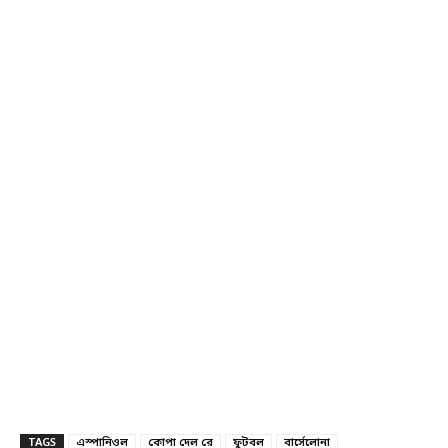
TAGS
এস্পানিওল
কোপা দেল রে
ফুটবল
বার্সেলোনা