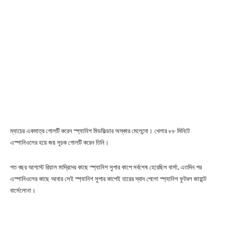
ম্যাচের একমাত্র গোলটি করেন স্প্যানিশ মিডফিল্ডার অস্কার মেলেন্দো। খেলার ৮৮ মিনিটে
এস্পানিওলের হয়ে জয় সূচক গোলটি করেন তিনি।
গত বছর আগস্টে রিয়াল মাদ্রিদের কাছে স্প্যানিশ সুপার কাপে সর্বশেষ হেরেছিল বার্সা, এতদিন পর
এস্পানিওলের কাছে আবার সেই স্প্যানিশ সুপার কাপেই হারের স্বাদ পেলো স্প্যানিশ ফুটবল জায়ান্ট
বার্সেলোনা।