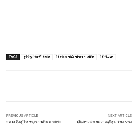
TAGS
কুমিল্লা ভিক্টোরিয়ান্স
বিকালে মাঠে নামছেন গেইল
বিপিএলে
Facebook
Twitter
Linkedin
PREVIOUS ARTICLE
NEXT ARTICLE
ভয়ংকর ইনজুরিতে পড়েছেন অনিক ও সোহান
ক্রীড়াঙ্গন থেকে সংসদে মন্ত্রীত্ব পেলেন ৯ জন