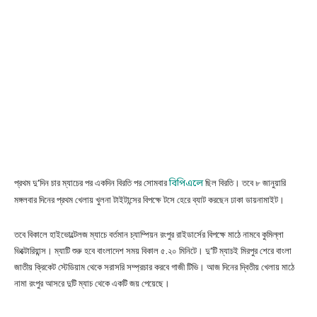
প্রথম দু’দিন চার ম্যাচের পর একদিন বিরতি পর সোমবার
বিপিএলে
ছিল বিরতি। তবে ৮ জানুয়ারি
মঙ্গলবার দিনের প্রথম খেলায় খুলনা টাইটান্সের বিপক্ষে টসে হেরে ব্যাট করছেন ঢাকা ডায়নামাইট।
তবে বিকালে হাইভোল্টেলজ ম্যাচে বর্তমান চ্যাম্পিয়ন রংপুর রাইডার্সের বিপক্ষে মাঠে নামবে কুমিল্লা
ভিক্টোরিয়ান্স। ম্যাটি শুরু হবে বাংলাদেশ সময় বিকাল ৫.২০ মিনিটে। দু’টি ম্যাচই মিরপুর শেরে বাংলা
জাতীয় ক্রিকেট স্টেডিয়াম থেকে সরাসরি সম্প্রচার করবে গাজী টিভি। আজ দিনের দ্বিতীয় খেলায় মাঠে
নামা রংপুর আসরে দুটি ম্যাচ থেকে একটি জয় পেয়েছে।