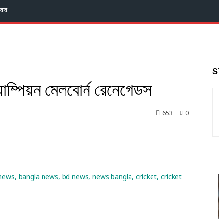
বর
S
যাম্পিয়ন মেলবোর্ন রেনেগেডস
653
0
nkedin