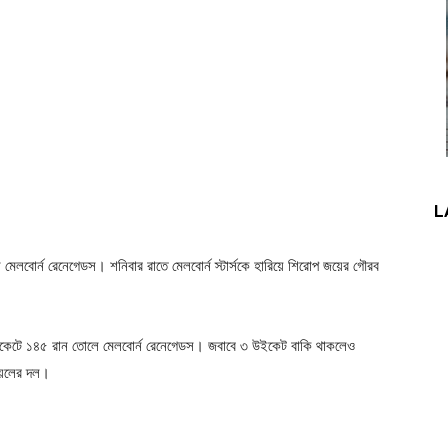
L
িয়ন মেলবোর্ন রেনেগেডস। শনিবার রাতে মেলবোর্ন স্টার্সকে হারিয়ে শিরোপ জয়ের গৌরব
ে ৫ উইকেটে ১৪৫ রান তোলে মেলবোর্ন রেনেগেডস। জবাবে ৩ উইকেট বাকি থাকলেও
ওয়েলের দল।