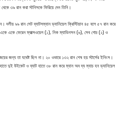
 থেকে ৩৯ রান করা স্টনিসকে ফিরিয়ে দেন তিনি।
যান। দলীয় ৯৯ রান সেট ব্যাটসম্যান ড্যানিয়েল ক্রিস্টিয়ান ৪৫ বলে ৫৭ রান করে
ে একে একে ফেরেন ম্যাক্সওয়েল (১), নিক ম্যাডিনসন (৬), সেব গোচ (২) ও
য়ের জন্য তা যথেষ্ট ছিল না। ২০ ওভারে ১৩২ রান শেষ হয় স্টার্সের ইনিংস।
তে দুই উইকেট ও ব্যাট হাতে ৩৮ রান করে ম্যান অব দ্য ম্যাচ হন ড্যানিয়েল