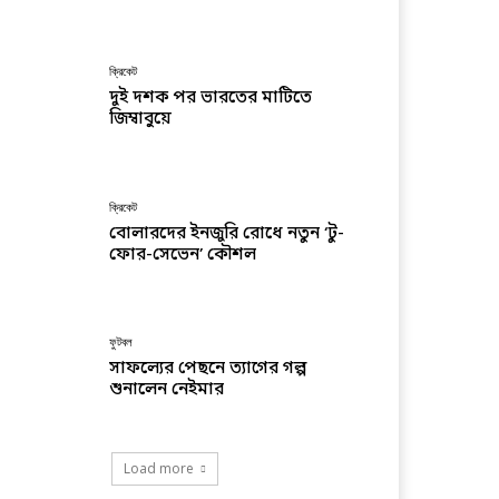
ক্রিকেট
দুই দশক পর ভারতের মাটিতে
জিম্বাবুয়ে
ক্রিকেট
বোলারদের ইনজুরি রোধে নতুন ‘টু-
ফোর-সেভেন’ কৌশল
ফুটবল
সাফল্যের পেছনে ত্যাগের গল্প
শুনালেন নেইমার
Load more