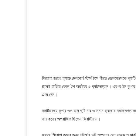
শিরোপা জয়ের ম্যাচে মেলবোর্ন স্টার্স টসে জিতে রেনেগেডসকে ব্যাট
রানেই হারিয়ে ফেলে টপ অর্ডারের ৫ ব্যাটসম্যান। এরপর টম কুপার 
এনে দেন।
দলটির হয়ে কুপার ৩৫ বলে দুটি চার ও সমান ছক্কায় ব্যক্তিগত স
রান করেন অপরাজিত ছিলেন ক্রিস্টিয়ান।
জবাবে শিরোপা জয়ের জন্য স্টার্সের দুই ওপেনোর বেন ডাঙ্ক ও মার