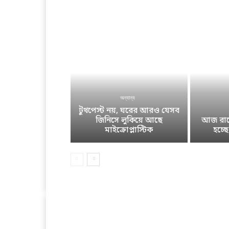
অন্যান্য
টুথপেস্ট নয়, ঘরের আরও যেসব
জিনিসে লুকিয়ে আছে
আজ রাতে
মাইক্রোপ্লাস্টিক
হচ্ছ