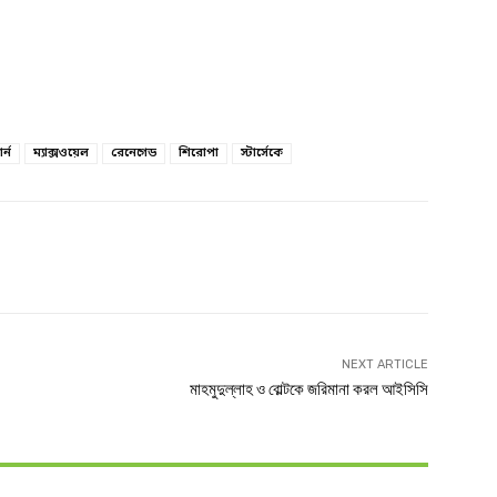
্ন
ম্যাক্সওয়েল
রেনেগেড
শিরোপা
স্টার্সেকে
witter
Linkedin
NEXT ARTICLE
মাহমুদুল্লাহ ও বোল্টকে জরিমানা করল আইসিসি