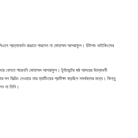
িপিএলে প্রত্যাবর্তন রাঙাতে পারলেন না মোহাম্মদ আশরাফুল। চিটাগাং ভাইকিংসের
সরে খেলতে পারেননি মোহাম্মদ আশরাফুল। টুর্নামেন্টের ষষ্ঠ আসরের উদ্বোধনী
তার দল ফিল্ডিং নেওয়ায় তার ব্যাটিংয়ের প্রতীক্ষা বাড়ছিল সমর্থকদের মধ্যে। কিন্তু
লেন না তিনি।