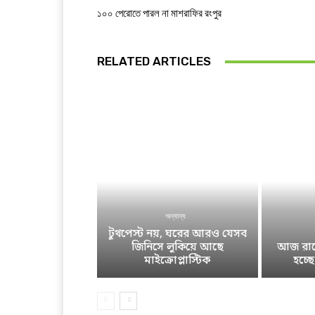
১০০ পেরোতে পারল না মাশরাফির রংপুর
RELATED ARTICLES
অন্যান্য
টুথপেস্ট নয়, ঘরের আরও যেসব
জিনিসে লুকিয়ে আছে
আজ রাতে
মাইক্রোপ্লাস্টিক
হচ্ছ