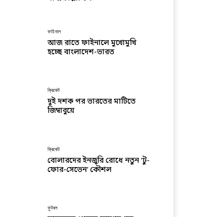
ফাইনাল
আজ রাতে ফাইনালে মুখোমুখি
হচ্ছে বাংলাদেশ-ভারত
ক্রিকেট
দুই দশক পর ভারতের মাটিতে
জিম্বাবুয়ে
ক্রিকেট
বোলারদের ইনজুরি রোধে নতুন ‘টু-
ফোর-সেভেন’ কৌশল
ফুটবল