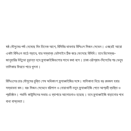
ষষ্ঠ মৌসুমের পর্দা নেমেছে দিন তিনেক আগে, বিসিবির ভাবনায় বিপিএল সিজন সেভেন। এবছরই আরো
একটা বিপিএল মাঠে গড়াবে, যার সম্ভাব্য ডেটলাইন ঠিক করে ফেলেছে বিসিবি। তবে ডিসেম্বর-
জানুয়ারির উইন্ডো চূড়ান্ত হবে ফ্র্যাঞ্চাইজিগুলোর সাথে কথা বলে। ঢাকা-চট্টগ্রাম-সিলেটের পর ভেন্যু
তালিকায় ফিরতে পারে খুলনা।
বিপিএলের চার মৌসুমের চুক্তি শেষ অধিকাংশ ফ্র্যাঞ্চাইজির সঙ্গে। মালিকানা নিয়ে বড় রদবদল হবার
সম্ভাবনা কম। বরং সিজন সেভেনে বরিশাল ও নোয়াখালী নতুন ফ্র্যাঞ্চাইজি পেতে আগ্রহী ব্যক্তি ও
প্রতিষ্ঠান। গভর্নিং কাউন্সিলের সভায় এ ব্যাপারে আলোচনাও হয়েছে। তবে ফ্র্যাঞ্চাইজি বাড়ানোর পথে
বাধা বাস্তবতা।