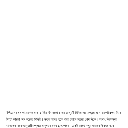
বিপিএলের ষষ্ঠ আসর গত হয়েছে তিন দিন হলো। এর মধ্যেই বিপিএলের সপ্তম আসরের পরিকল্পনা নিয়ে
চিন্তা ভারনা শুরু করেছে বিসিবি। নতুন আসর হতে পারে চলতি বছরের শেষ দিকে। অথাৎ ডিসেম্বর
থেকে শুরু হবে জানুয়ারির প্রথম সপ্তাহে শেষ হতে পারে। একই সাথে নতুন আসরে ফিরতে পারে