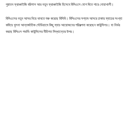
পুরাতন ফ্রাঞ্চাইজি বরিশাল আর নতুন ফ্রাঞ্চাইজি হিসেবে বিপিএলে যোগ দিতে পারে নোয়াখালী।
বিপিএলের নতুন আসর নিয়ে ভাবতে শুরু করেছে বিসিবি। বিপিএলের সপ্তম আসরে ঢাকায় ম্যাচের সংখ্যা
কমিয়ে খুলনা আন্তর্জাতিক স্টেডিয়ামে কিছু ম্যাচ আয়োজনের পরিকল্পনা করেছেন কাউন্সিলর। যা নির্ভর
করছে বিপিএল গভর্নিং কাউন্সিলের নীতিগত সিদ্ধান্তের উপর।