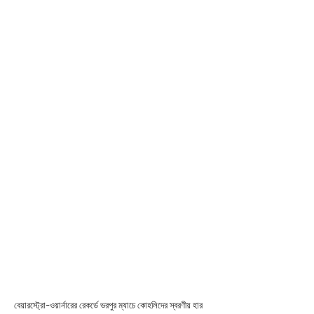
বেয়ারস্ট্রো-ওয়ার্নারের রেকর্ডে ভরপুর ম্যাচে কোহলিদের স্বরণীয় হার