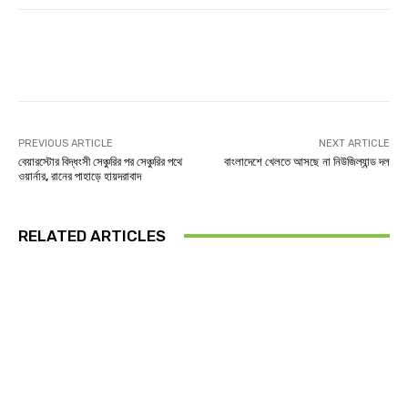
Facebook
Twitter
Linkedin
PREVIOUS ARTICLE
NEXT ARTICLE
বেয়ারস্টোর বিদ্ধংসী সেঞ্চুরির পর সেঞ্চুরির পথে
বাংলাদেশে খেলতে আসছে না নিউজিল্যান্ড দল
ওয়ার্নার, রানের পাহাড়ে হায়দরাবাদ
RELATED ARTICLES