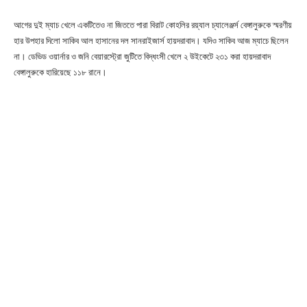
আগের দুই ম্যাচ খেলে একটিতেও না জিততে পারা বিরাট কোহলির রয়্যাল চ্যালেঞ্জর্স বেঙ্গালুরুকে স্মরণীয়
হার উপহার দিলো সাকিব আল হাসানের দল সানরাইজার্স হায়দরাবাদ। যদিও সাকিব আজ ম্যাচে ছিলেন
না। ডেভিড ওয়ার্নার ও জনি বেয়ারস্ট্রো জুটিতে বিদ্ধংসী খেলে ২ উইকেটে ২৩১ করা হায়দরাবাদ
বেঙ্গালুরুকে হারিয়েছে ১১৮ রানে।