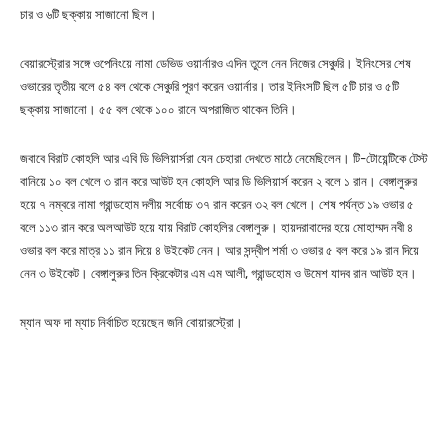
চার ও ৬টি ছক্কায় সাজানো ছিল।
বেয়ারস্ট্রোর সঙ্গে ওপেনিংয়ে নামা ডেভিড ওয়ার্নারও এদিন তুলে নেন নিজের সেঞ্চুরি। ইনিংসের শেষ
ওভারের তৃতীয় বলে ৫৪ বল থেকে সেঞ্চুরি পূরণ করেন ওয়ার্নার। তার ইনিংসটি ছিল ৫টি চার ও ৫টি
ছক্কায় সাজানো। ৫৫ বল থেকে ১০০ রানে অপরাজিত থাকেন তিনি।
জবাবে বিরাট কোহলি আর এবি ডি ভিলিয়ার্সরা যেন চেহারা দেখতে মাঠে নেমেছিলেন। টি-টোয়েন্টিকে টেস্ট
বানিয়ে ১০ বল খেলে ৩ রান করে আউট হন কোহলি আর ডি ভিলিয়ার্স করেন ২ বলে ১ রান। বেঙ্গালুরুর
হয়ে ৭ নম্বরে নামা গ্রান্ডহোম দলীয় সর্বোচ্চ ৩৭ রান করেন ৩২ বল খেলে। শেষ পর্যন্ত ১৯ ওভার ৫
বলে ১১৩ রান করে অলআউট হয়ে যায় বিরাট কোহলির বেঙ্গালুরু। হায়দরাবাদের হয়ে মোহাম্মদ নবী ৪
ওভার বল করে মাত্র ১১ রান দিয়ে ৪ উইকেট নেন। আর সন্দ্বীপ শর্মা ৩ ওভার ৫ বল করে ১৯ রান দিয়ে
নেন ৩ উইকেট। বেঙ্গালুরুর তিন ক্রিকেটার এম এম আলী, গ্রান্ডহোম ও উমেশ যাদব রান আউট হন।
ম্যান অফ দা ম্যাচ নির্বাচিত হয়েছেন জনি বোয়ারস্ট্রো।