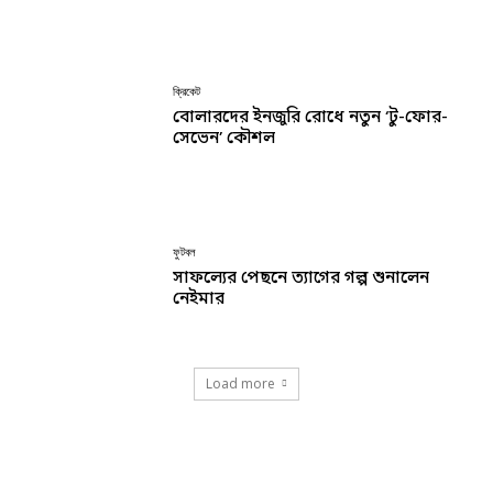
ক্রিকেট
বোলারদের ইনজুরি রোধে নতুন ‘টু-ফোর-
সেভেন’ কৌশল
ফুটবল
সাফল্যের পেছনে ত্যাগের গল্প শুনালেন
নেইমার
Load more