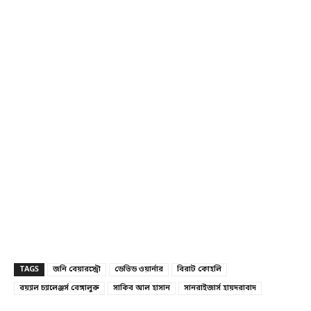
TAGS
জনি বেয়ারস্ট্রো
ডেভিড ওয়ার্নার
বিরাট কোহলি
রয়্যাল চ্যালেঞ্জর্স বেঙ্গালুরু
সাকিব আল হাসান
সানরাইজার্স হায়দরাবাদ