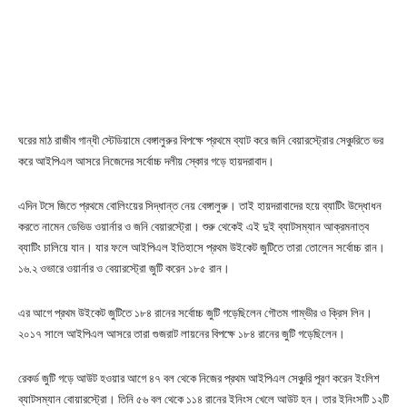
ঘরের মাঠ রাজীব গান্ধী স্টেডিয়ামে বেঙ্গালুরুর বিপক্ষে প্রথমে ব্যাট করে জনি বেয়ারস্ট্রোর সেঞ্চুরিতে ভর
করে আইপিএল আসরে নিজেদের সর্বোচ্চ দলীয় স্কোর গড়ে হায়দরাবাদ।
এদিন টসে জিতে প্রথমে বোলিংয়ের সিদ্ধান্ত নেয় বেঙ্গালুরু। তাই হায়দরাবাদের হয়ে ব্যাটিং উদ্ধোধন
করতে নামেন ডেভিড ওয়ার্নার ও জনি বেয়ারস্ট্রো। শুরু থেকেই এই দুই ব্যাটসম্যান আক্রমনাত্ব
ব্যাটিং চালিয়ে যান। যার ফলে আইপিএল ইতিহাসে প্রথম উইকেট জুটিতে তারা তোলেন সর্বোচ্চ রান।
১৬.২ ওভারে ওয়ার্নার ও বেয়ারস্ট্রো জুটি করেন ১৮৫ রান।
এর আগে প্রথম উইকেট জুটিতে ১৮৪ রানের সর্বোচ্চ জুটি গড়েছিলেন গৌতম গাম্ভীর ও ক্রিস ‍লিন।
২০১৭ সালে আইপিএল আসরে তারা গুজরাট লায়নের বিপক্ষে ১৮৪ রানের জুটি গড়েছিলেন।
রেকর্ড জুটি গড়ে আউট হওয়ার আগে ৪৭ বল থেকে নিজের প্রথম আইপিএল সেঞ্চুরি পূরণ করেন ইংলিশ
ব্যাটসম্যান বোয়ারস্ট্রো। তিনি ৫৬ বল থেকে ১১৪ রানের ইনিংস খেলে আউট হন। তার ইনিংসটি ১২টি