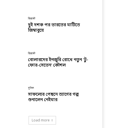
ক্রিকেট
দুই দশক পর ভারতের মাটিতে
জিম্বাবুয়ে
ক্রিকেট
বোলারদের ইনজুরি রোধে নতুন ‘টু-
ফোর-সেভেন’ কৌশল
ফুটবল
সাফল্যের পেছনে ত্যাগের গল্প
শুনালেন নেইমার
Load more