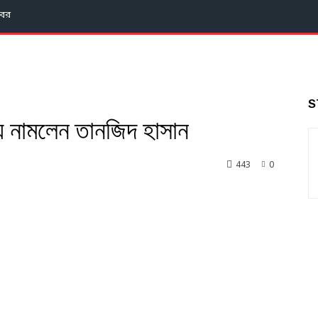
বর
S
়ে নামলেন তানজিদ হাসান
443
0
nkedin