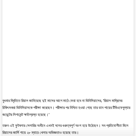
বুধবার বিবৃতিতে রিয়াল জানিয়েছে দুই মাসের আগে মাঠে ফেরা হবে না ভিনিসিয়াসের, ‘রিয়াল মাদ্রিদের
চিকিৎসকরা ভিনিসিয়াসকে পরীক্ষা করেছেন। পরীক্ষার পর নিশ্চিত হওয়া গেছে তার ডান পায়ের টিবিওফেবুল্যার
জয়েন্টের লিগামেন্ট ক্ষতিগ্রস্ত হয়েছে।’
তরুন এই ফুটবলার সেলারির অধীনে এখনই দলের গুরুত্বপূর্ণ অংশ হয়ে উঠেছেন। সব প্রতিযোগীতা মিলে
রিয়ালের জার্সি গায়ে ২৮ ম্যাচে খেলার অভিজ্ঞতাও হয়েছে তার।