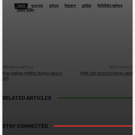
TAGS
দুঃসংবাদ
ফুটবল
বিশ্বকাপ
ব্রাজিল
ভিনিসিউস জুনিয়র
রিয়াল মাদ্রিদ
Facebook
Twitter
Linkedin
PREVIOUS ARTICLE
NEXT ARTICLE
নিজের নামাঙ্কিত প্যাভিলিয়ন উদ্ধোধন করবেন না
দ্বিতীয় টেস্টে বাংলাদেশের সম্ভাব্য একাদশ
ধোনি
RELATED ARTICLES
STAY CONNECTED