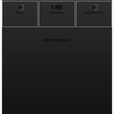
0
3,913
0
Fans
Followers
Subscribers
- Advertisement -