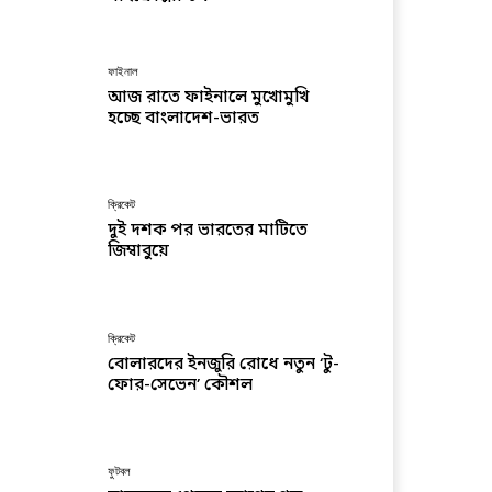
ফাইনাল
আজ রাতে ফাইনালে মুখোমুখি
হচ্ছে বাংলাদেশ-ভারত
ক্রিকেট
দুই দশক পর ভারতের মাটিতে
জিম্বাবুয়ে
ক্রিকেট
বোলারদের ইনজুরি রোধে নতুন ‘টু-
ফোর-সেভেন’ কৌশল
ফুটবল