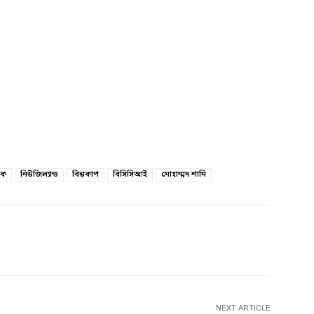
িক
নিউজিল্যান্ড
বিশ্বকাপ
বিসিসিআই
মোহাম্মদ শামি
witter
Linkedin
NEXT ARTICLE