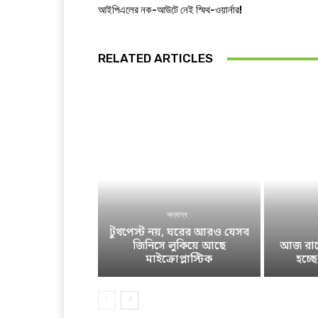
আইপিএলের নক-আউটে নেই স্মিথ-ওয়ার্নার!
RELATED ARTICLES
অন্যান্য
টুথপেস্ট নয়, ঘরের আরও যেসব
জিনিসে লুকিয়ে আছে
আজ রাতে
মাইক্রোপ্লাস্টিক
হচ্ছ