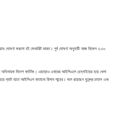
কোয়াড ঘোষণা করলো হট ফেভারিট ভারত। পুর্ব ঘোষণা অনুযায়ী আজ বিকেল ৩.৩০
 অধিনায়ক দিনেশ কার্তিক। এছাড়াও এবারের আইপিএলে চেন্নাইয়ের হয়ে খেলা
হয়ে ব্যাট হাতে আইপিএল মাতানো রিসাব পান্হের। দলে রয়েছেন যুবেন্দ্র চাহাল এবং