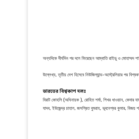
অন্যদিকে দীর্ঘদিন পর দলে ফিরেছেন আম্বাতি রাইডু ও মোহাম্মদ শ
উল্লেখ্য, তৃতীয় দেশ হিসেবে নিউজিল্যান্ড-অস্ট্রেলিয়ার পর বি
ভারতের বিশ্বকাপ দলঃ
বিরাট কোহলি (অধিনায়ক ), রোহিত শর্মা, শিখর ধাওয়ান, কেদার যাদব, ম
যাদব, ইউজেন্দ্র চাহাল, জসপ্রিত বুমরাহ, ভূবনেশ্বর কুমার, বিজয