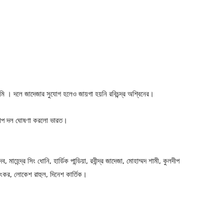
ামি । দলে জাদেজার সুযোগ হলেও জায়গা হয়নি রবিচন্দ্র অশ্বিনের।
শ্বকাপ দল ঘোষণা করলো ভারত।
াহেন্দ্র সিং ধোনি, হার্ডিক পান্ডিয়া, রবীন্দ্র জাদেজা, মোহাম্মদ শামী, কুলদীপ
় শংকর, লোকেশ রাহুল, দিনেশ কার্তিক।