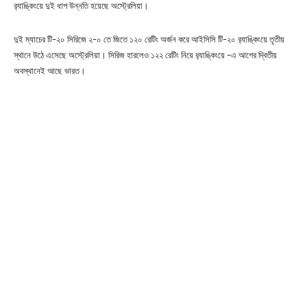
র‌্যাঙ্কিংয়ে দুই ধাপ উন্নতি হয়েছে অস্ট্রেলিয়া।
দুই ম্যাচের টি-২০ সিরিজে ২-০ তে জিতে ১২০ রেটিং অর্জন করে আইসিসি টি-২০ র‌্যাঙ্কিংয়ে তৃতীয়
স্থানে উঠে এসেছে অস্ট্রেলিয়া। সিরিজ হারলেও ১২২ রেটিং নিয়ে র‌্যাঙ্কিংয়ে -এ আগের দ্বিতীয়
অবস্থানেই আছে ভারত।