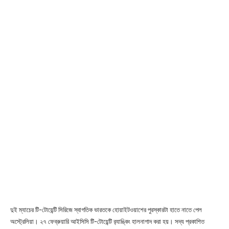
দুই ম্যাচের টি-টোয়েন্টি সিরিজে স্বাগতিক ভারতকে হোয়াইটওয়াশের পুরস্কারটা হাতে নাতে পেল
অস্ট্রেলিয়া। ২৭ ফেব্রুয়ারি আইসিসি টি-টোয়েন্টি র‌্যাঙ্কিং হালনাগাদ করা হয়। সদ্য প্রকাশিত