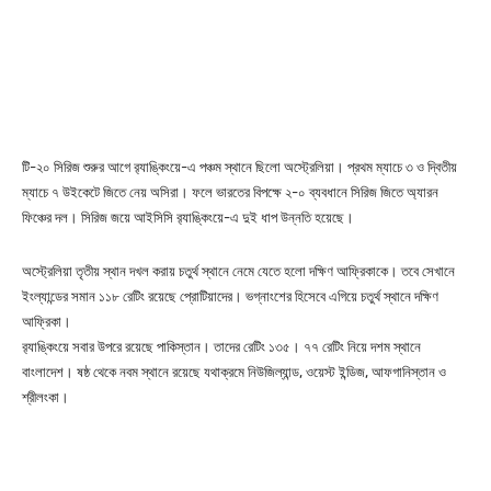
টি-২০ সিরিজ শুরুর আগে র‌্যাঙ্কিংয়ে-এ পঞ্চম স্থানে ছিলো অস্ট্রেলিয়া। প্রথম ম্যাচে ৩ ও দ্বিতীয়
ম্যাচে ৭ উইকেটে জিতে নেয় অসিরা। ফলে ভারতের বিপক্ষে ২-০ ব্যবধানে সিরিজ জিতে অ্যারন
ফিঞ্চের দল। সিরিজ জয়ে আইসিসি র‌্যাঙ্কিংয়ে-এ দুই ধাপ উন্নতি হয়েছে।
অস্ট্রেলিয়া তৃতীয় স্থান দখল করায় চতুর্থ স্থানে নেমে যেতে হলো দক্ষিণ আফ্রিকাকে। তবে সেখানে
ইংল্যান্ডের সমান ১১৮ রেটিং রয়েছে প্রোটিয়াদের। ভগ্নাংশের হিসেবে এগিয়ে চতুর্থ স্থানে দক্ষিণ
আফ্রিকা।
র‌্যাঙ্কিংয়ে সবার উপরে রয়েছে পাকিস্তান। তাদের রেটিং ১৩৫। ৭৭ রেটিং নিয়ে দশম স্থানে
বাংলাদেশ। ষষ্ঠ থেকে নবম স্থানে রয়েছে যথাক্রমে নিউজিল্যান্ড, ওয়েস্ট ইন্ডিজ, আফগানিস্তান ও
শ্রীলংকা।