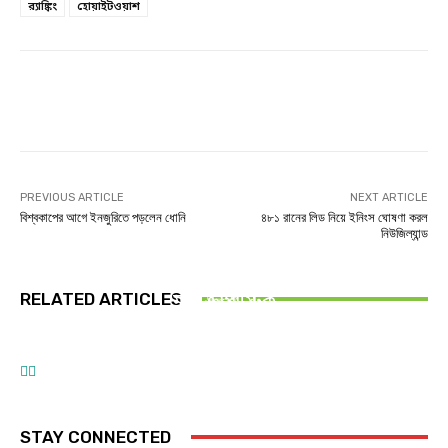
র‌্যাঙ্কিং
হোয়াইটওয়াশ
Facebook
Twitter
Linkedin
PREVIOUS ARTICLE
NEXT ARTICLE
বিশ্বকাপের আগে ইনজুরিতে পড়লেন ধোনি
৪৮১ রানের লিড নিয়ে ইনিংস ঘোষণা করল
নিউজিল্যান্ড
অন্যান্য
টুথপেস্ট নয়, ঘরের আরও যেসব জিনিসে লুকিয়ে আছে
ফাইনাল
RELATED ARTICLES
মাইক্রোপ্লাস্টিক
ক্রিকেট
আজ রাতে ফাইনালে মুখোমুখি হচ্ছে বাংলাদেশ-ভারত
দুই দশক পর ভারতের মাটিতে জিম্বাবুয়ে
STAY CONNECTED