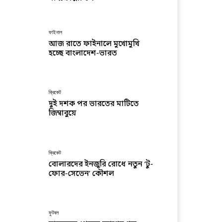
ফাইনাল
আজ রাতে ফাইনালে মুখোমুখি
হচ্ছে বাংলাদেশ-ভারত
ক্রিকেট
দুই দশক পর ভারতের মাটিতে
জিম্বাবুয়ে
ক্রিকেট
বোলারদের ইনজুরি রোধে নতুন ‘টু-
ফোর-সেভেন’ কৌশল
ফুটবল