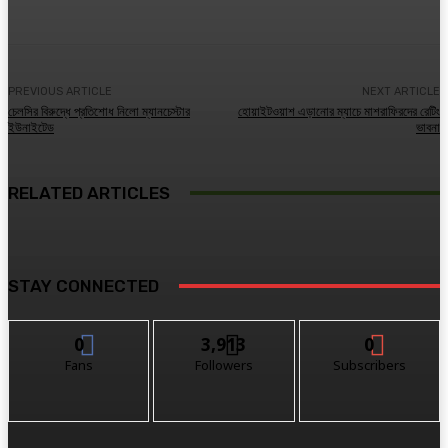
PREVIOUS ARTICLE
NEXT ARTICLE
চেলসির বিরুদ্ধে প্রতিশোধ নিলো ম্যানচেস্টার
হোয়াইটওয়াশ এড়ানোর ম্যাচে মাশরাফিরদের রেটিং
ইউনাইটেড
ভাবনা
RELATED ARTICLES
STAY CONNECTED
0
3,913
0
Fans
Followers
Subscribers