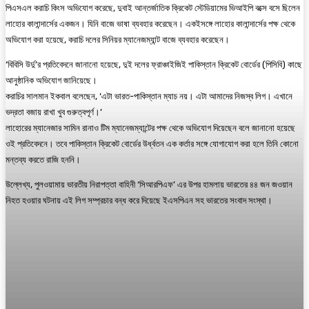
পিএসএল করাচি কিংস অভিযোগ করেছে, দুবাই আন্তর্জাতিক ক্রিকেট স্টেডিয়ামের ভিআইপি বক্সে বসে ছিলেন
লাহোর কালান্দার্সের একজন। যিনি বাজে ভাষা ব্যবহার করেছেন। একইসঙ্গে লাহোর কালান্দার্সের পক্ষ থেকে
অভিযোগ করা হয়েছে, করাচি দলের সিনিয়র ম্যানেজম্যান্ট বাজে ব্যবহার করেছেন।
‘বিবিসি উর্দু’র প্রতিবেদনে জানানো হয়েছে, দুই দলের ফ্রাঞ্চাইজিই পাকিস্তান ক্রিকেট বোর্ডের (পিসিবি) কাছে
আনুষ্ঠানিক অভিযোগ জানিয়েছে।
করাচির সালমান ইকবাল বলেছেন, ‘এটা ভারত-পাকিস্তান ম্যাচ নয়। এটা আমাদের নিজস্ব লিগ। এখানে
ভদ্রতা বজায় রাখা খুব গুরুত্বপূর্ণ।’
লাহোরের ম্যানেজার সামিন রানাও টিম ম্যানেজম্যান্টের পক্ষ থেকে অভিযোগ দিয়েছেন বলে জানানো হয়েছে
ওই প্রতিবেদনে। তবে পাকিস্তান ক্রিকেট বোর্ডের উর্ধ্বতন এক কর্তার সঙ্গে যোগাযোগ করা হলে তিনি কোনো
মন্তব্য করতে রাজি হননি।
উল্লেখ্য, পুলওয়ামায় ভারতীয় নিরাপত্তা বাহিনী ‘সিআরপিএফ’ এর উপর হামলায় ভারতের ৪৪ জন জওয়ান
নিহত হওয়ার ঘটনায় এই লিগ সম্প্রচার বন্ধ করে দিয়েছে ইএসপিএন সহ ভারতের সংবাদ সংস্থা।