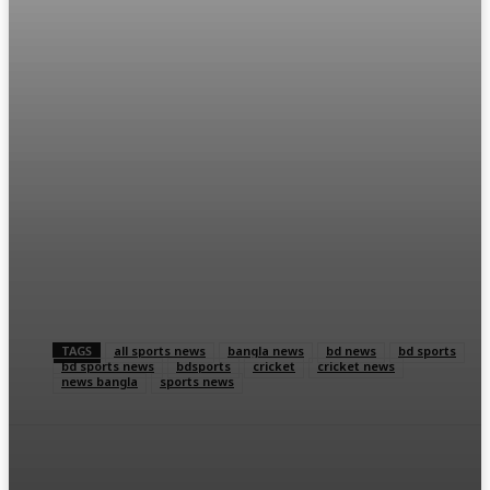
TAGS
all sports news
bangla news
bd news
bd sports
bd sports news
bdsports
cricket
cricket news
news bangla
sports news
Facebook
Twitter
Linkedin