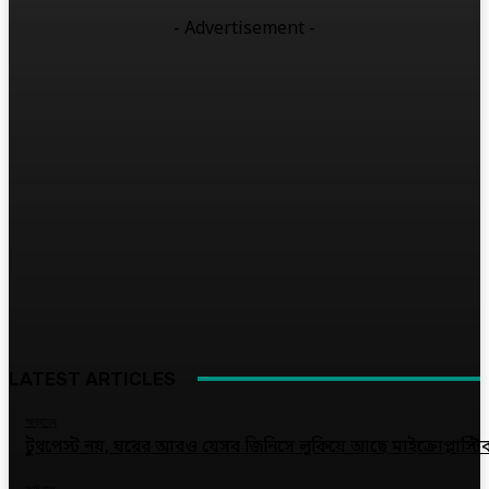
- Advertisement -
LATEST ARTICLES
অন্যান্য
টুথপেস্ট নয়, ঘরের আরও যেসব জিনিসে লুকিয়ে আছে মাইক্রোপ্লাস্টি