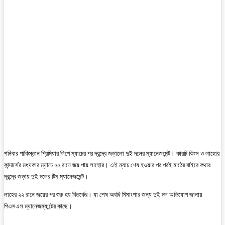
শনিবার পাকিস্তান প্রিমিয়ার লিগে ম্যাচের পর দ্বন্দ্বে জড়ালো দুই দলের ম্যানেজমেন্ট। কারচি কিংস ও লাহোর
কান্দার্সের মধ্যকার ম্যাচে ২২ রানে জয় পায় লাহোর। এই ম্যাচ শেষ হওয়ার পর পরই মাঠের বাইরে কথার
দ্বন্দ্বে জড়ায় দুই দলের টিম ম্যানেজমেন্ট।
লাহের ২২ রানে জয়ের পর শুরু হয় বিতর্কের। যা শেষ অবধি মিমাংশার জন্য দুই দল অভিযোগ জানায়
পিএসএল ম্যানেজম্যান্টের কাছে।