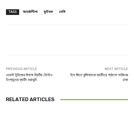
TAGS
আর্জেন্টিনা
ফুটবল
মেসি
Facebook
Twitter
Linkedin
PREVIOUS ARTICLE
NEXT ARTICLE
ওয়েস্ট ইন্ডিজের বিপক্ষে দ্বিতীয় টেস্টেও
টসে জিতে কুমিল্লাকে ব্যাটিংয়ে পাঠালো সাকিবের
ইংল্যান্ডের ব্যাটিং ভরাডুবি
ঢাকা
RELATED ARTICLES