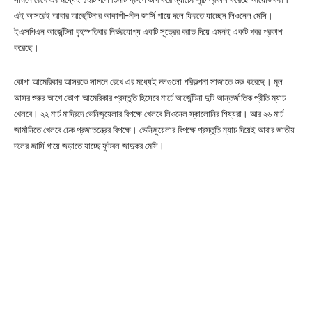
এই আসরেই আবার আর্জেন্টিনার আকাশী-নীল জার্সি গায়ে দলে ফিরতে যাচ্ছেন লিওনেল মেসি।
ইএসপিএন আর্জেন্টিনা বৃহস্পতিবার নির্ভরযোগ্য একটি সূত্রের বরাত দিয়ে এমনই একটি খবর প্রকাশ
করেছে।
কোপা আমেরিকার আসরকে সামনে রেখে এর মধ্যেই দলগুলো পরিকল্পনা সাজাতে শুরু করেছে। মূল
আসর শুরুর আগে কোপা আমেরিকার প্রস্তুতি হিসেবে মার্চে আর্জেন্টিনা দুটি আন্তর্জাতিক প্রীতি ম্যাচ
খেলবে। ২২ মার্চ মাদ্রিদে ভেনিজুয়েলার বিপক্ষে খেলবে লিওনেল স্কালোনির শিষ্যরা। আর ২৬ মার্চ
জার্মানিতে খেলবে চেক প্রজাতন্ত্রের বিপক্ষে। ভেনিজুয়েলার বিপক্ষে প্রস্তুতি ম্যাচ দিয়েই আবার জাতীয়
দলের জার্সি গায়ে জড়াতে যাচ্ছে ফুটবল জাদুকর মেসি।