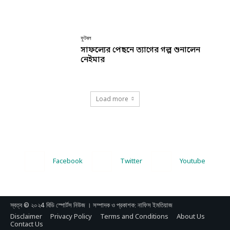
ফুটবল
সাফল্যের পেছনে ত্যাগের গল্প শুনালেন
নেইমার
Load more
Facebook
Twitter
Youtube
স্বত্ব © ২০২4 বিডি স্পোর্টস নিউজ । সম্পাদক ও প্রকাশক: নাফিস ইমতিয়াজ
Disclaimer
Privacy Policy
Terms and Conditions
About Us
Contact Us