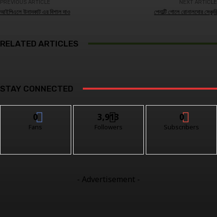
PREVIOUS ARTICLE
NEXT ARTICLE
আইপিএলে উনাদকাট এর বিশাল দাও
পেনাল্টি গোলে রোনালদোর সেঞ্চুরি
RELATED ARTICLES
STAY CONNECTED
0
3,913
0
Fans
Followers
Subscribers
- Advertisement -