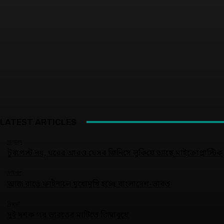
LATEST ARTICLES
অন্যান্য
টুথপেস্ট নয়, ঘরের আরও যেসব জিনিসে লুকিয়ে আছে মাইক্রোপ্লাস্টিক
ফাইনাল
আজ রাতে ফাইনালে মুখোমুখি হচ্ছে বাংলাদেশ-ভারত
ক্রিকেট
দুই দশক পর ভারতের মাটিতে জিম্বাবুয়ে