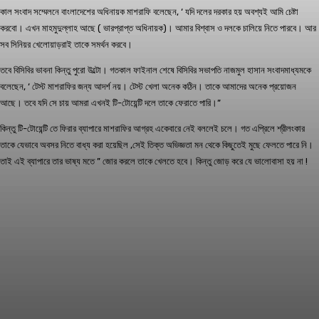
কাল সংবাদ সম্মেলনে বাংলাদেশের অধিনায়ক মাশরাফি বলেছেন, ‘ যদি দলের দরকার হয় অবশ্যই আমি চেষ্টা
করবো। এখন মাহমুদুল্লাহ আছে ( ভারপ্রাপ্ত অধিনায়ক)। আমার বিশ্বাস ও দলকে চালিয়ে নিতে পারবে। আর
সব সিনিয়র খেলোয়াড়রাই তাকে সমর্থন করবে।
তবে বিসিবির ভাবনা কিন্তু পুরো উল্টো। গতকাল ফাইনাল শেষে বিসিবির সভাপতি নাজমুল হাসান সংবাদমাধ্যমকে
বলেছেন, ‘ টেস্ট মাশরাফির জন্য আদর্শ নয়। টেস্ট খেলা অনেক কঠিন। তাকে আমাদের অনেক প্রয়োজন
আছে। তবে যদি সে চায় আমরা এখনই টি-টোয়েন্টি দলে তাকে ফেরাতে পারি।”
কিন্তু টি-টোয়েন্টি তে ফিরার ব্যাপারে মাশরাফির আগ্রহ একেবারে নেই বললেই চলে। গত এপ্রিলে শ্রীলংকার
তাকে যেভাবে অবসর নিতে বাধ্য করা হয়েছিল ,সেই তিক্ত অভিজ্ঞতা মন থেকে কিছুতেই মুছে ফেলতে পারে নি।
তাই এই ব্যাপারে তার ভাষ্য মতে ” জোর করলে তাকে খেলতে হবে। কিন্তু জোড় করে যে ভালোবাসা হয় না !