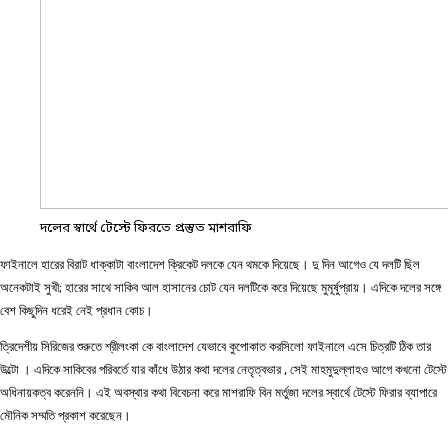
দলের স্বার্থে টেস্টে ফিরতে প্রস্তুত মাশরাফি
ফাইনালে হারের বিরাট ধাক্কাটা বাংলাদেশ ক্রিকেট দলকে যেন থমকে দিয়েছে। দু দিন আগেও যে দলটি ছিল
অনেকটাই সুখী; হারের সাথে সাকিব আল হাসানের চোট যেন দলটিকে করে দিয়েছে মুমূর্ষুপ্রায়। এদিকে দলের সঙ্গে
বেশ কিছুদিন ধরেই নেই প্রধান কোচ।
ত্রিদেশীয় সিরিজের শুরুতে শ্রীলংকা কে বাংলাদেশ যেভাবে কুপোকাত করসিলো ফাইনালে এসে চিত্রটি ঠিক তার
উল্টো । এদিকে সাকিবের পরিবর্তে যার কাঁধে উঠার কথা দলের নেতৃত্বভার , সেই মাহমুদুল্লাহও আগে কখনো টেস্টে
অধিনায়কত্ব করেননি। এই অবস্থার কথা বিবেচনা করে মাশরাফি বিন মর্তুজা দলের স্বার্থে টেস্টে ফিরার ব্যাপারে
মৌনিক সম্মতি প্রকাশ করেছেন।