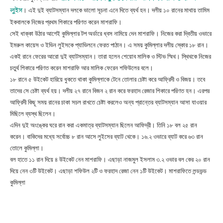
লুইস
। এই দুই ব্যাটসম্যান দলকে ভালো সূচনা এনে দিতে ব্যর্থ হন। দলীয় ১০ রানের মাথায় তামিম
ইকবালকে নিজের প্রথম শিকারে পরিণত করেন মাশরাফি।
সেই ধাক্কা উঠার আগেই কুমিল্লার টপ অর্ডারে ধ্বস নামিয়ে দেন মাশরাফি। নিজের করা দ্বিতীয় ওভারে
ইমরুল কায়েস ও ইভিন লুইসকে প্যাভিলনে ফেরত পাঠান। এ সময় কুমিল্লার দলীয় স্কোর ১৮ রান।
একই রানে ফেরের আরো দুই ব্যাটসম্যান। তারা হলেন শেয়োব মালিক ও স্টিভ স্মিথ। স্থিথকে নিজের
চতুর্থ শিকারে পরিণত করেন মাশরাফি আর মালিক ফেরেন শফিউলের বলে।
১৮ রানে ৫ উইকেট হারিয়ে ধুকতে থাকা কুমিল্লাকে টেনে তোলার চেষ্টা করে আফ্রিদী ও বিজয়। তবে
তাদের সে চেষ্টা ব্যর্থ হয়। দলীয় ২৭ রানে বিজন ২ রান করে ফরহাদ রেজার শিকারে পরিণত হন। এরপর
আফ্রিদী কিছূ সময় রানের চাকা সচল রাখতে চেষ্টা করলেও অন্য প্রান্তের ব্যাটসম্যান আসা যাওয়ার
মিছিলে ব্যস্থ ছিলেন।
এদিন দুই অংঙ্কের ঘরে রান করা একমাত্র ব্যাটসম্যান ছিলেন আফিদ্রী। তিনি ১৮ বল ২৫ রান
করেন। বাকিদের মধ্যে সর্বোচ্চ ৮ রান আসে লুইসের ব্যাট থেকে। ১৬.২ ওভারে ব্যাট করে ৬৩ রান
তোলে কুমিল্লা।
বল হাতে ১১ রান দিয়ে ৪ উইকেট নেন মাশরাফি। এছাড়া নাজমুল ইসলাম ৩.২ ওভার বল কের ২০ রান
দিয়ে নেন ৩টি উইকেট। এছাড়া শফিউল ২টি ও ফরহাদ রেজা নেন ১টি উইকেট। মাশরাফিতে লন্ডভন্ড
কুমিল্লা