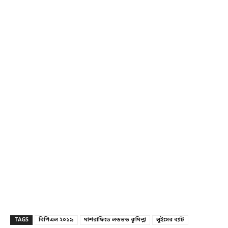
TAGS
বিপিএল ২০১৯
মাশরাফিতে লন্ডভন্ড কুমিল্লা
লুইসের ব্যাট