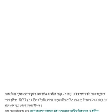
আজ দিনের প্রথম খেলায় খুলনা অল আউট হয়েছিল মাত্র ৮৭ রান্। এবার তাদেরকেই যেনে অনুসরণ
করল কুমিল্লা ভিক্টোরিয়ান্স। দিনের দ্বিতীয় খেলায় রংপুরের বিপক্ষে টসে হেরে ব্যাট করতে নেমে মাত্র ৭০
রানে শেষ হয়ে গেলো তাদের ইনিংস।
টসে হেরে কুমিল্লার হয়ে
ব্যাট করতে নামেন দুই ওপেনার তামিম ইকবাল ও ইভিন