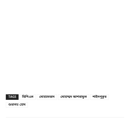
TAGS
ডিপিএল
মোহামেডান
মোহাম্মদ আশরাফুল
শাইনপুকুর
শুভাগত হোম