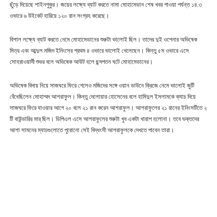
ছুঁড়ে দিয়েছে শাইনপুকুর। জয়ের লক্ষ্যে ব্যাট করতে নামা মোহামেডান শেষ খবর পাওয়া পর্যন্ত ১৪.৩
ওভারে ৬ উইকেট হারিয়ে ১২০ রান সংগ্রহ করেছে।
বিশাল লক্ষ্যে ব্যাট করতে নেমে মোহামেডানের শুরুটা ভালোই ছিল। তাদের দুই ওপেনার অভিষেক
মিত্র এবং আব্দুল মজিদ ইনিংসের প্রথম ৪ ওভারে ভালোই খেলেছেন। কিন্তু ৫ম ওভারে এসে
সোহরাওয়ার্দী শুভর বলে অভিষেক আউট হলে ছন্দপতন ঘটে মোহামেডানের।
অভিষেক বিদায় নিয়ে সাজঘরে ফিরে গেলেও মজিদের সঙ্গে ওয়ান ডাউনে ক্রিজে নেমে ভালোই জুটি
বেঁধেছিলেন মোহাম্মদ আশরাফুল। কিন্তু দেলোয়ার হোসেনের বলে হামিদুল ইসলামকে ক্যাচ দিয়ে
সাজঘরে ফিরে যাওয়ার আগে ২০ বলে ২১ রান করেন আশরাফুল। আশরাফুলের ২১ রানের ইনিংসটিতে ২
টি বাউন্ডারির মার্ ছিল। ডিপিএল এসে আশরাফুলের শুরুটা খুব একটা খারাপ হলোনা। তবে ভক্তদের
আশা সামনের ম্যাচগুলোতে পুরোনো সেই বিদ্ধংসী আশরাফুলকে দেখতে পাবেন তারা।