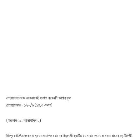
মোহামেডানকে একেবারেই হতাশ করেননি আশরাফুল
মোহামেডান- ১২০/৬ (১৪.৩ ওভার)
(ইরফান ২১, আলাউদ্দিন ২)
মিরপুরে ডিপিএলের ৫ম ম্যাচে শুভাগত হোমের বিদ্ধংসী ব্যাটিংয়ে মোহামেডানকে ১৯৩ রানের বড় টার্গেট