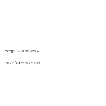
শাইনপুকুর – ১৯২/৪ রান, ওভারঃ ২০
হৃদয় ৬৬* (৪১), শুভাগত ৫৮* (১৮)