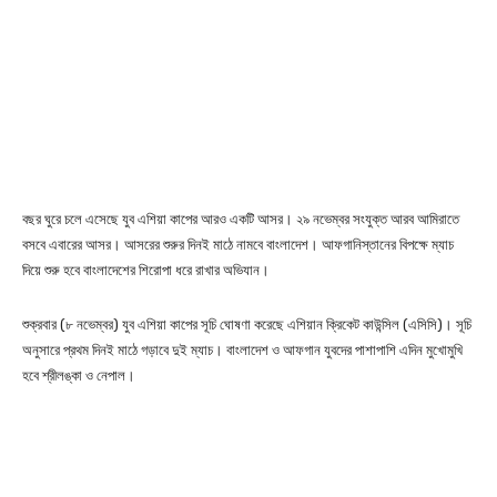
বছর ঘুরে চলে এসেছে যুব এশিয়া কাপের আরও একটি আসর। ২৯ নভেম্বর সংযুক্ত আরব আমিরাতে
বসবে এবারের আসর। আসরের শুরুর দিনই মাঠে নামবে বাংলাদেশ। আফগানিস্তানের বিপক্ষে ম্যাচ
দিয়ে শুরু হবে বাংলাদেশের শিরোপা ধরে রাখার অভিযান।
শুক্রবার (৮ নভেম্বর) যুব এশিয়া কাপের সূচি ঘোষণা করেছে এশিয়ান ক্রিকেট কাউন্সিল (এসিসি)। সূচি
অনুসারে প্রথম দিনই মাঠে গড়াবে দুই ম্যাচ। বাংলাদেশ ও আফগান যুবদের পাশাপাশি এদিন মুখোমুখি
হবে শ্রীলঙ্কা ও নেপাল।