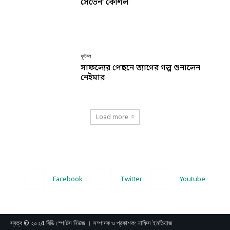
সেভেন’ কৌশল
ফুটবল
সাফল্যের পেছনে ত্যাগের গল্প শুনালেন
নেইমার
Load more
Facebook
Twitter
Youtube
স্বত্ব © ২০২4 বিডি স্পোর্টস নিউজ । সম্পাদক ও প্রকাশক: নাফিস ইমতিয়াজ