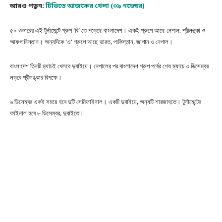
আরও পড়ুন:
টিভিতে আজকের খেলা (০৯ নভেম্বর)
৫০ ওভারের এই টুর্নামেন্টে গ্রুপ ‘বি’ তে পড়েছে বাংলাদেশ। একই গ্রুপে আছে নেপাল, শ্রীলঙ্কা ও
আফগানিস্তান। অন্যদিকে ‘এ’ গ্রুপে আছে ভারত, পাকিস্তান, জাপান ও নেপাল।
বাংলাদেশ তিনটি ম‍্যাচই খেলবে দুবাইয়ে। নেপালের পর বাংলাদেশ গ্রুপ পর্বের শেষ ম্যাচে ৩ ডিসেম্বর
লড়বে শ্রীলঙ্কার বিপক্ষে।
৬ ডিসেম্বর একই সময়ে হবে দুটি সেমিফাইনাল। একটি দুবাইয়ে, অন‍্যটি শারজাহতে। টুর্নামেন্টের
ফাইনাল হবে ৮ ডিসেম্বর, দুবাইতে।