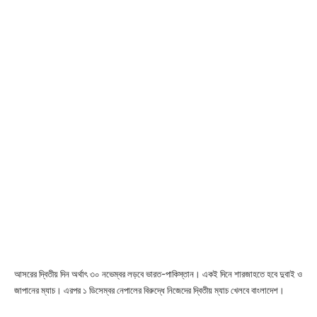
আসরের দ্বিতীয় দিন অর্থাৎ ৩০ নভেম্বর লড়বে ভারত-পাকিস্তান। একই দিনে শারজাহতে হবে দুবাই ও
জাপানের ম্যাচ। এরপর ১ ডিসেম্বর নেপালের বিরুদ্ধে নিজেদের দ্বিতীয় ম্যাচ খেলবে বাংলাদেশ।