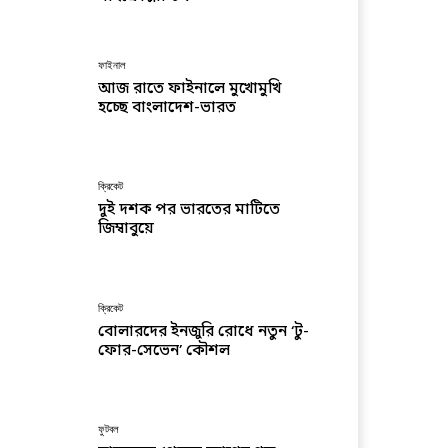
ফাইনাল
আজ রাতে ফাইনালে মুখোমুখি
হচ্ছে বাংলাদেশ-ভারত
ক্রিকেট
দুই দশক পর ভারতের মাটিতে
জিম্বাবুয়ে
ক্রিকেট
বোলারদের ইনজুরি রোধে নতুন ‘টু-
ফোর-সেভেন’ কৌশল
ফুটবল