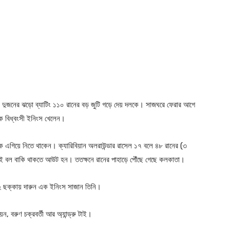
। দুজনের ঝড়ো ব্যাটিং ১১০ রানের বড় জুটি গড়ে দেয় দলকে। সাজঘরে ফেরার আগে
 এক বিধ্বংসী ইনিংস খেলেন।
লকে এগিয়ে নিতে থাকেন। ক্যারিবিয়ান অলরাউন্ডার রাসেল ১৭ বলে ৪৮ রানের (৩
 দুই বল বাকি থাকতে আউট হন। ততক্ষনে রানের পাহাড়ে পৌঁছে গেছে কলকাতা।
 ২ ছক্কায় দারুন এক ইনিংস সাজান তিনি।
ন, বরুণ চক্রবর্তী আর অ্যান্ড্রু টাই।