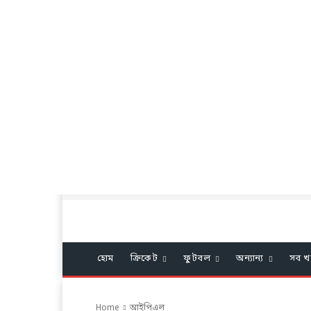
হোম
ক্রিকেট
ফুটবল
অন্যান্য
সব খ
Home
আইপিএল