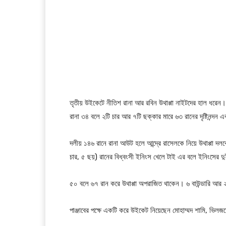
তৃতীয় উইকেটে নীতিশ রানা আর রবিন উথাপ্পা নাইটদের হাল ধরেন
রানা ৩৪ বলে ২টি চার আর ৭টি ছক্কার মারে ৬৩ রানের দৃষ্টিনন্দন
দলীয় ১৪৬ রানে রানা আউট হলে আন্দ্রে রাসেলকে নিয়ে উথাপ্পা দ
চার, ৫ ছয়) রানের বিধ্বংসী ইনিংস খেলে টাই এর বলে ইনিংসের
৫০ বলে ৬৭ রান করে উথাপ্পা অপরাজিত থাকেন। ৬ বাউন্ডারি আর
পাঞ্জাবের পক্ষে একটি করে উইকেট নিয়েছেন মোহাম্মদ শামি, ভিলজয়ে