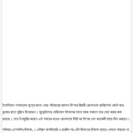
ইতালিয়ান গণমাধ্যম সূত্রে জানা গেছে পাঁচবারের ব্যালন ডি’অর বিজয়ী রোনালদো ব্যক্তিগত জেটে করে
বুধবার রাতে তুরিনে ফিরেছেন। জুভেন্টাসের মেডিকেল স্টাফদের সাথে আজ সকালে তার দেখা করার কথা
রয়েছে। তবে ইনজুরির কারনে এই সময়ের মধ্যে রোনালদো সিরি আ লিগের বেশ কয়েকটি ম্যাচ মিস করছেন।
শনিবার এম্পোলির বিপক্ষে, ২ এপ্রিল কাগলিয়ারি ও চারদিন পর এসি মিলানের বিপক্ষে ম্যাচে খেলতে পারবেন না