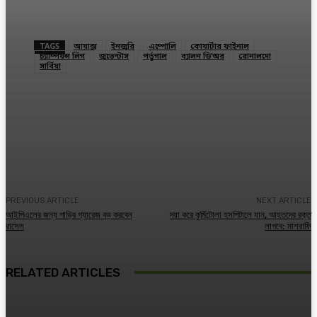
TAGS
আয়াক্স
ইনজুরি
এম্পোলি
কোয়ার্টার ফাইনাল
চ্যাম্পিয়ন্স লিগ
জুভেন্টাস
পর্তুগাল
ব্যালন ডি’অর
রোনালদো
সার্বিয়া
Facebook
Twitter
Linkedin
PREVIOUS ARTICLE
NEXT ARTICLE
আইপিএলের জন্য গাড়ির গ্যারেজ বড় করবেন
দয়া করে কুর্মিটোলা হসপিটালে যান, আহতদের রক্ত
রাসেল
লাগবে: মাশরাফি
RELATED ARTICLES