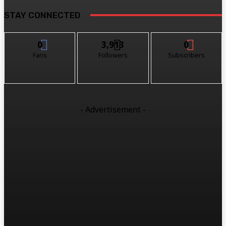
STAY CONNECTED
0
3,913
0
Fans
Followers
Subscribers
- Advertisement -