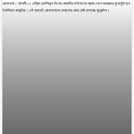
রোনালদো। আগামী ১০ এপ্রিল চ্যাম্পিয়ন্স লিগের কোয়ার্টার ফাইনালের প্রথম লেগে আয়াক্সের মুখোমুখি হবে
ইতালিয়ান জায়ান্টরা। এই ম্যাচেই রোনালদোকে ফেরানোর জোর চেষ্টা চালাচ্ছে জুভেন্টাস।