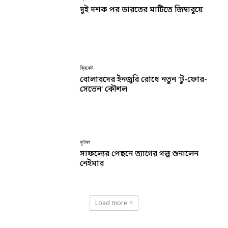
দুই দশক পর ভারতের মাটিতে জিম্বাবুয়ে
ক্রিকেট
বোলারদের ইনজুরি রোধে নতুন ‘টু-ফোর-
সেভেন’ কৌশল
ফুটবল
সাফল্যের পেছনে ত্যাগের গল্প শুনালেন
নেইমার
Load more