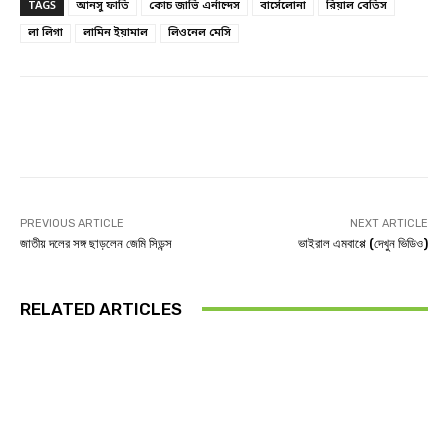
TAGS
আনসু ফাতি
কোচ জাভি এর্নান্দেস
বার্সেলোনা
রিয়াল বেতিস
লা লিগা
লামিন ইয়ামাল
লিওনেল মেসি
Facebook
Twitter
Linkedin
PREVIOUS ARTICLE
NEXT ARTICLE
জাতীয় দলের সঙ্গ ছাড়লেন জেমি সিডন্স
ভাইরাল এমবাপ্পে (দেখুন ভিডিও)
RELATED ARTICLES