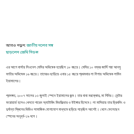
আরও পড়ুন:
জাতীয়
দলের
সঙ্গ
ছাড়লেন জেমি সিডন্স
এর আগে বার্সায় লিওনেল মেসির অভিষেক হয়েছিল ১৮ বছরে। মেসির ১০ নম্বর জার্সি পরা আনসু
ফাতির অভিষেক ১৬ বছরে। তাদেরও ছাড়িয়ে এবার ১৫ বছরে প্রথমবার লা লিগায় অভিষেক লামিন
ইয়ামালের।
প্রসঙ্গত, ২০০৭ সালের ১৩ জুলাই স্পেনে ইয়ামালের জন্ম। তার বাবা মরক্কোর, মা গিনির। সেন্টার
ফরোয়ার্ড হলেও খেলতে পারেন অ্যাটাকিং মিডফিল্ডার ও উইঙ্গার হিসেবে। লা মাসিয়ায় তার ড্রিবলিং ও
দুর্দান্ত স্কিলের ভিডিও সামাজিক যোগাযোগ মাধ্যমে ছড়িয়ে পড়েছিল আগেই। খেলে ফেলেছেন
স্পেনের অনূর্ধ্ব-১৯ দলে।