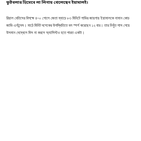
ফুটবলার হিসেবে লা লিগায় খেলেছেন ইয়ামালই।
রিয়াল বেতিসের বিপক্ষে ৪-০ গোলে জেতা ম্যাচে ৮৩ মিনিটে গাভির জায়গায় ইয়ামালকে নামান কোচ
জাভি এর্নান্দেস। মাঠে মিনিট দশেকের উপস্থিতিতে বল স্পর্শ করেছেন ১২ বার। তার নিখুঁত পাস পেয়ে
উসমান দেম্বেলে মিস না করলে অ্যাসিস্টও হতে পারত একটা।