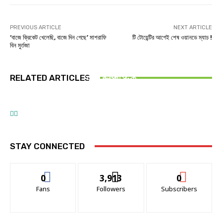
PREVIOUS ARTICLE
NEXT ARTICLE
‘বাজে ক্রিকেট খেলেছি, বাজে দিন গেছে’ মাশরাফি
টি টোয়েন্টির আগেই শেষ ওয়ানডে ম্যাচ !
বিন মুর্তজা
অন্যান্য
টুথপেস্ট নয়, ঘরের আরও যেসব জিনিসে লুকিয়ে আছে
ফাইনাল
RELATED ARTICLES
মাইক্রোপ্লাস্টিক
ক্রিকেট
আজ রাতে ফাইনালে মুখোমুখি হচ্ছে বাংলাদেশ-ভারত
দুই দশক পর ভারতের মাটিতে জিম্বাবুয়ে
STAY CONNECTED
0
3,913
0
Fans
Followers
Subscribers