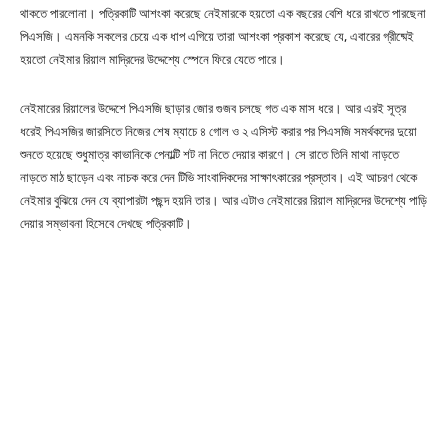
থাকতে পারলোনা। পত্রিকাটি আশংকা করেছে নেইমারকে হয়তো এক বছরের বেশি ধরে রাখতে পারছেনা
পিএসজি। এমনকি সকলের চেয়ে এক ধাপ এগিয়ে তারা আশংকা প্রকাশ করেছে যে, এবারের গ্রীষ্মেই
হয়তো নেইমার রিয়াল মাদ্রিদের উদ্দেশ্যে স্পেনে ফিরে যেতে পারে।
নেইমারের রিয়ালের উদ্দেশে পিএসজি ছাড়ার জোর গুজব চলছে গত এক মাস ধরে। আর এরই সূত্র
ধরেই পিএসজির জারসিতে নিজের শেষ ম্যাচে ৪ গোল ও ২ এসিস্ট করার পর পিএসজি সমর্থকদের দুয়ো
শুনতে হয়েছে শুধুমাত্র কাভানিকে পেনাল্টি শট না নিতে দেয়ার কারণে। সে রাতে তিনি মাথা নাড়তে
নাড়তে মাঠ ছাড়েন এবং নাচক করে দেন টিভি সাংবাদিকদের সাক্ষাৎকারের প্রস্তাব। এই আচরণ থেকে
নেইমার বুঝিয়ে দেন যে ব্যাপারটা পছন্দ হয়নি তার। আর এটাও নেইমারের রিয়াল মাদ্রিদের উদেশ্যে পাড়ি
দেয়ার সম্ভাবনা হিসেবে দেখছে পত্রিকাটি।