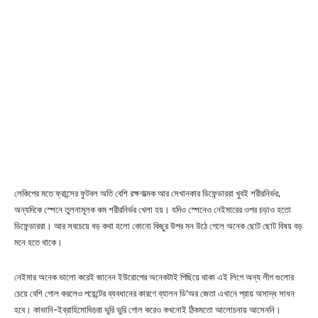
লেকিপের মতে ফ্রান্সের ফুটবল অতি বেশি রক্ষণাত্মক আর সেখানকার ডিফেন্ডাররা খুবই শরীরনির্ভর,
অন্যদিকে স্পেনে তুলনামূলক কম শরীরনির্ভর খেলা হয়। যদিও স্পেনেও নেইমারের ওপর চড়াও হতো
ডিফেন্ডাররা। আর সবচেয়ে বড় কথা হলো কোনো কিছুর উপর মন উঠে গেলে অনেক ছোট ছোট বিষয় বড়
মনে হতে থাকে।
নেইমার অনেক ভালো করেই জানেন ইউরোপের অনেকটাই পিছিয়ে থাকা এই লিগে অন্য লীগ গুলোর
চেয়ে বেশি গোল করলেও পয়েন্টের ব্যবধানের কারণে ব্যালন ডি’অর জেতা এখানে প্রায় অসাদ্ধ সাধন
হবে। কাভানি-ইব্রাহিমোভিচরা ভুরি ভুরি গোল করেও কখনোই ঠিকমতো আলোচনায় আসেননি।