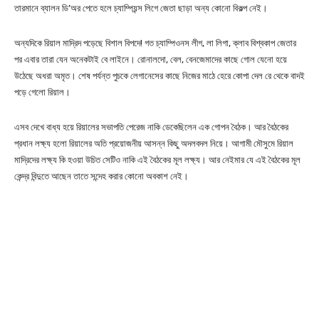
তারমানে ব্যালন ডি’অর পেতে হলে চ্যাম্পিয়ন্স লিগে জেতা ছাড়া অন্য কোনো বিকল্প নেই।
অন্যদিকে রিয়াল মাদ্রিদ পড়েছে বিশাল বিপদে! গত চ্যাম্পিওনস লীগ, লা লিগা, ক্লাব বিশ্বকাপ জেতার
পর এবার তারা যেন অনেকটাই বে লাইনে। রোনালদো, বেল, বেনজেমাদের কাছে গোল যেনো হয়ে
উঠেছে অধরা অমৃত। শেষ পর্যন্ত পুচকে লেগানেসের কাছে নিজের মাঠে হেরে কোপা দেল রে থেকে বাদই
পড়ে গেলো রিয়াল।
এসব দেখে বাধ্য হয়ে রিয়ালের সভাপতি পেরেজ নাকি ডেকেছিলেন এক গোপন বৈঠক। আর বৈঠকের
প্রধান লক্ষ্য হলো রিয়ালের অতি প্রয়োজনীয় আসন্ন কিছু অদলবদল নিয়ে। আগামী মৌসুমে রিয়াল
মাদ্রিদের লক্ষ্য কি হওয়া উচিত সেটিও নাকি এই বৈঠকের মূল লক্ষ্য। আর নেইমার যে এই বৈঠকের মূল
কেন্দ্র বিন্দুতে আছেন তাতে সন্দেহ করার কোনো অবকাশ নেই।