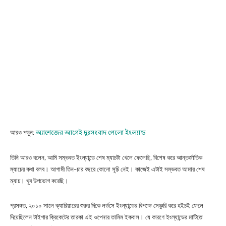
আরও পড়ুন:
অ্যাশেজের
আগেই দুঃসংবাদ পেলো ইংল্যান্ড
তিনি আরও বলেন, আমি সম্ভবত ইংল্যান্ডে শেষ ম্যাচটা খেলে ফেলেছি, বিশেষ করে আন্তর্জাতিক
ম্যাচের কথা বলব। আগামী তিন-চার বছরে কোনো সূচি নেই। কাজেই এটাই সম্ভবত আমার শেষ
ম্যাচ। খুব উপভোগ করেছি।
প্রসঙ্গত, ২০১০ সালে ক্যারিয়ারের শুরুর দিকে লর্ডসে ইংল্যান্ডের বিপক্ষে সেঞ্চুরি করে হইচই ফেলে
দিয়েছিলেন টাইগার ক্রিকেটের তারকা এই ওপেনার তামিম ইকবাল। যে কারণে ইংল্যান্ডের মাটিতে