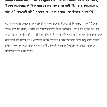
তামিম ইকবাল বলেন, ‘আমি সম্ভবত ইংল্যান্ডে শেষ ম্যাচটা খেলে ফেলেছি,
বিশেষ করে আন্তর্জাতিক ম্যাচের কথা বলব। আগামী তিন-চার বছরে কোনো
সূচি নেই। কাজেই এটাই সম্ভবত আমার শেষ ম্যাচ। খুব উপভোগ করেছি।’
নিজের শেষ ম্যাচ খেললেন! মন খারাপ কি না এমন প্রশ্নের উত্তরে তামিম বলেন, ‘অবশ্যই ( শেষ
ম্যাচ খেলায় মন খারাপ)। আমি এই সিরিজের আগেই চিন্তা করছিলাম। কারণ এই সূচিতে তিন-চার
বছরে এরকম আর কিছু নেই। আমি ভালো কিছু একটা আশা করছিলাম। কারণ আমি এখানে যখন প্রথম
আসি তখন এটা বিশেষ ছিল। এবারেরটা আমার শেষ ছিল। আর তাই আমি বিশেষ কিছু করতে চেয়েছি।
দুর্ভাগ্যজনকভাবে করতে পারছিলাম না। যাই হোক এটা ভালো যে কিছু রান করা গেছে, অবশেষে
স্মৃতিটাকে ভালো রাখার জন্য।’