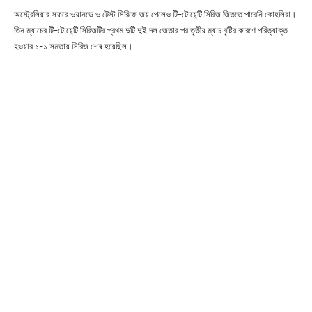
অস্ট্রেলিয়ার সফরে ওয়ানডে ও টেস্ট সিরিজে জয় পেলেও টি-টোয়েন্টি সিরিজ জিততে পারেনি কোহলিরা।
তিন ম্যাচের টি-টোয়েন্টি সিরিজটির প্রথম দুটি দুই দল জেতার পর তৃতীয় ম্যাচ বৃষ্টির কারণে পরিত্যাক্ত
হওয়ার ১-১ সমতায় সিরিজ শেষ হয়েছিল।