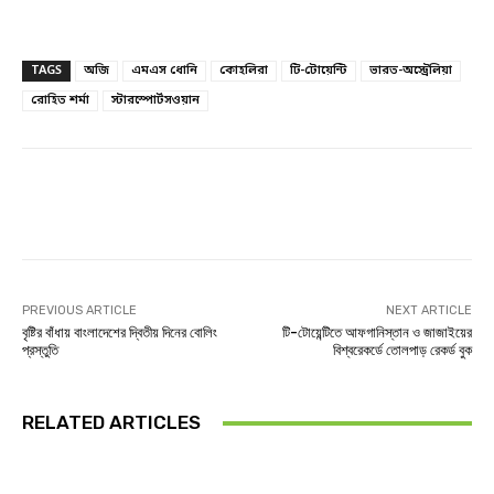
TAGS
অজি
এমএস ধোনি
কোহলিরা
টি-টোয়েন্টি
ভারত-অস্ট্রেলিয়া
রোহিত শর্মা
স্টারস্পোর্টসওয়ান
Facebook
Twitter
Linkedin
PREVIOUS ARTICLE
NEXT ARTICLE
বৃষ্টির বাঁধায় বাংলাদেশের দ্বিতীয় দিনের বোলিং
টি-টোয়েন্টিতে আফগানিস্তান ও জাজাইয়ের
প্রস্তুতি
বিশ্বরেকর্ডে তোলপাড় রেকর্ড বুক
RELATED ARTICLES