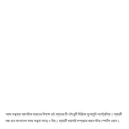
আজ সন্ধ্যায় স্বাগতিক ভারতের বিপক্ষে দুই ম্যাচের টি-টোয়েন্টি সিরিজে মুখোমুখি অস্ট্রেলিয়া। ম্যাচটি
শুরু হবে বাংলাদেশ সময় সন্ধ্যা সাড়ে ৭ টায়। ম্যাচটি সরাসরি সম্প্রচার করবে স্টার স্পোর্টস ওয়ান।