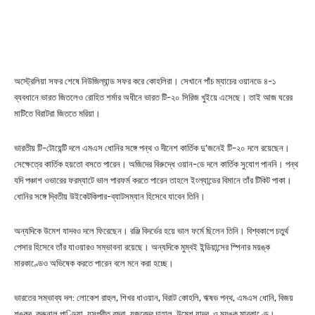
অস্ট্রেলিয়া সফর শেষে নিউজিল্যান্ড সফর করে কোহলিরা। সেখানে পাঁচ ম্যাচের ওয়ানডে ৪-১
ব্যবধানে ভারত জিতলেও রোহিত শর্মার অধীনে ভারত টি-২০ সিরিজ খুইয়ে এসেছে। তাই আজ ঘরের
মাটিতে বিরাটরা জিততে মরিয়া।
ভারতীয় টি-টোয়েন্টি দলে এমএস ধোনির সঙ্গে পন্থ ও দীনেশ কার্তিক দু’জনেই টি-২০ দলে রয়েছেন।
সেক্ষেত্রে কার্তিক হয়তো বসতে পারেন। অজিদের বিরুদ্ধে ওয়ান-ডে দলে কার্তিক সুযোগ পাননি। পন্থ
যদি পঞ্চাশ ওভারের ফরম্যাটে ভাল পারফর্ম করতে পারেন তাহলে ইংল্যান্ডের বিমানে তাঁর টিকিট পাকা।
ধোনির সঙ্গে দ্বিতীয় উইকেটকিপার-ব্যাটসম্যান হিসেবে যাবেন তিনি।
অন্যদিকে উমেশ যাদবও দলে ফিরেছেন। রঞ্জি বিদর্ভের হয়ে ভাল ফর্মে ছিলেন তিনি। বিশ্বকাপে চতুর্থ
পেসার হিসেবে তাঁর যাওয়ারও সম্ভাবনা রয়েছে। অন্যদিকে মুম্বই ইন্ডিয়ান্সের স্পিনার ময়ঙ্ক
মারকাণ্ডেও অভিষেক করতে পারেন বলে মনে করা হচ্ছে।
ভারতের সম্ভাব্য দল: লোকেশ রাহুল, শিখর ধাওয়ান, বিরাট কোহলি, ঋষভ পন্থ, এমএস ধোনি, বিজয়
শঙ্কর, ক্রুনাল পাণ্ডিয়া, যসপ্রীত বুমরা, যুজবেন্দ্র চাহাল, উমেশ যাদব, ও ময়ঙ্ক মারকাণ্ডে।