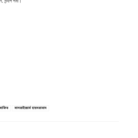
, সন্দীপ শর্মা।
সাকিব
সানরাইজার্স হায়দরাবাদ
witter
Linkedin