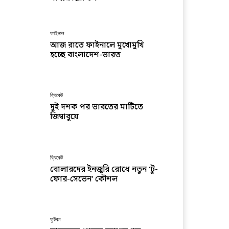
ফাইনাল
আজ রাতে ফাইনালে মুখোমুখি
হচ্ছে বাংলাদেশ-ভারত
ক্রিকেট
দুই দশক পর ভারতের মাটিতে
জিম্বাবুয়ে
ক্রিকেট
বোলারদের ইনজুরি রোধে নতুন ‘টু-
ফোর-সেভেন’ কৌশল
ফুটবল