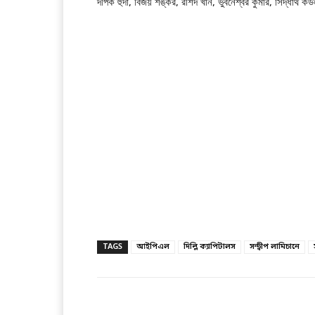
দীপক হুদা, বিজয় শঙ্কর, রশিদ খান, ভুবনেশ্বর কুমার, সিদ্ধার্থ কউল
TAGS
আইপিএল
দিল্লি ক্যাপিটালস
সন্দ্বীপ লামিচানে
Facebook
T
Share