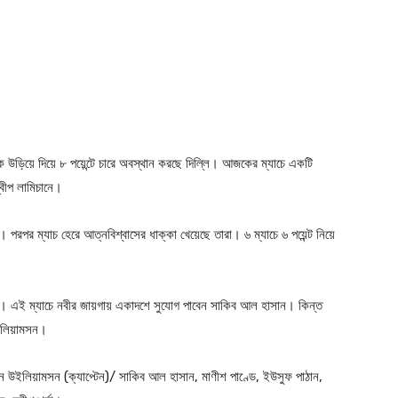
ে উড়িয়ে দিয়ে ৮ পয়েন্টে চারে অবস্থান করছে দিল্লি। আজকের ম্যাচে একটি
্বীপ লামিচানে।
 পরপর ম্যাচ হেরে আত্নবিশ্বাসের ধাক্কা খেয়েছে তারা। ৬ ম্যাচে ৬ পয়েন্ট নিয়ে
বাদ। এই ম্যাচে নবীর জায়গায় একাদশে সুযোগ পাবেন সাকিব আল হাসান। কিন্ত
উইলিয়ামসন।
 কেন উইলিয়ামসন (ক্যাপ্টেন)/ সাকিব আল হাসান, মাণীশ পাণ্ডে, ইউসুফ পাঠান,