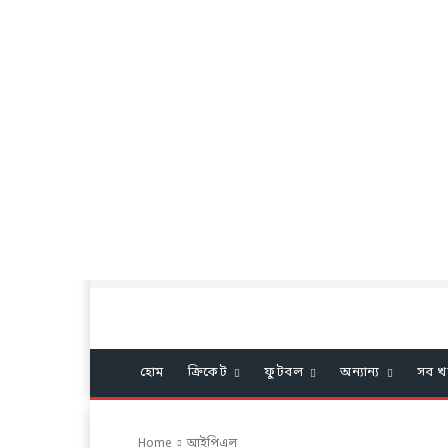
হোম
ক্রিকেট
ফুটবল
অন্যান্য
সব খ
Home
আইপিএল