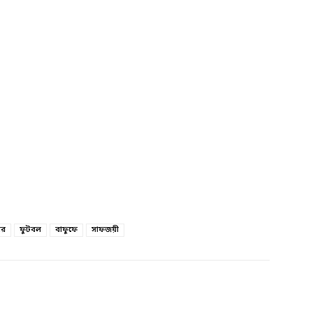
ার
ফুটবল
বাফুফে
সাফজয়ী
witter
Linkedin