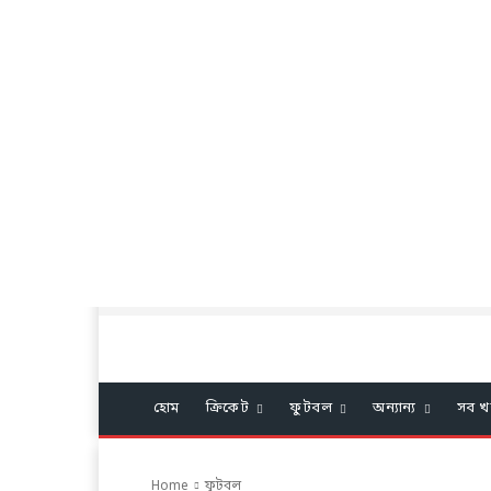
হোম
ক্রিকেট
ফুটবল
অন্যান্য
সব খ
Home
ফুটবল