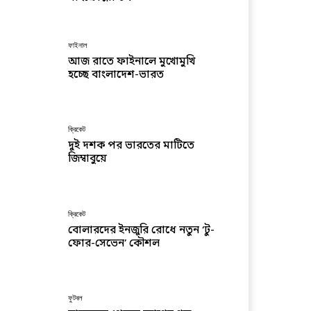
ফাইনাল
আজ রাতে ফাইনালে মুখোমুখি
হচ্ছে বাংলাদেশ-ভারত
ক্রিকেট
দুই দশক পর ভারতের মাটিতে
জিম্বাবুয়ে
ক্রিকেট
বোলারদের ইনজুরি রোধে নতুন ‘টু-
ফোর-সেভেন’ কৌশল
ফুটবল