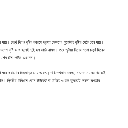
 যায়। চতুর্থ দিনও বৃষ্টির কারণে প্রথম সেশনের পুরোটাই বৃষ্টির পেটে চলে যায়।
ষমেশ বৃষ্টি বন্ধ হলেই দুই দল মাঠে নামল। তবে তৃতীয় দিনের মতো চতুর্থ দিনেও
ানেই শেষ টিম পেইন-এর দল।
লো অন করানোর সিদ্ধান্ত নেয় ভারত। পরিসংখ্যান বলছে, ১৯৮৮ সালের পর এই
রাল। দ্বিতীয় ইনিংসে কোন উইকেট না হারিয়ে ৬ রান তুলতেই আলো সল্পতায়