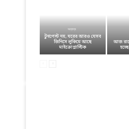
অন্যান্য
টুথপেস্ট নয়, ঘরের আরও যেসব
জিনিসে লুকিয়ে আছে
আজ রাতে
মাইক্রোপ্লাস্টিক
হচ্ছ