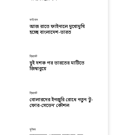
ফাইনাল
আজ রাতে ফাইনালে মুখোমুখি
হচ্ছে বাংলাদেশ-ভারত
ক্রিকেট
দুই দশক পর ভারতের মাটিতে
জিম্বাবুয়ে
ক্রিকেট
বোলারদের ইনজুরি রোধে নতুন ‘টু-
ফোর-সেভেন’ কৌশল
ফুটবল