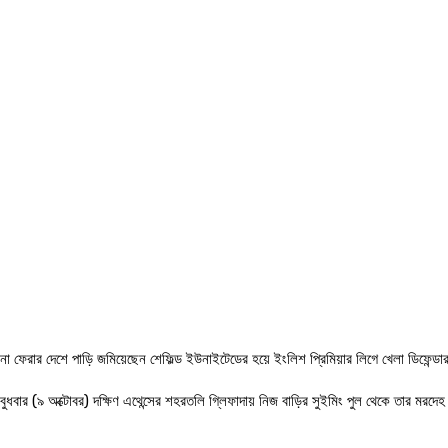
না ফেরার দেশে পাড়ি জমিয়েছেন শেফিল্ড ইউনাইটেডের হয়ে ইংলিশ প্রিমিয়ার লিগে খেলা ডিফেন্
বুধবার (৯ অক্টোবর) দক্ষিণ এথেন্সের শহরতলি গ্লিফাদায় নিজ বাড়ির সুইমিং পুল থেকে তার মর