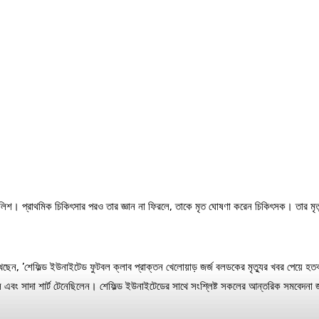
ুলিশ। প্রাথমিক চিকিৎসার পরও তার জ্ঞান না ফিরলে, তাকে মৃত ঘোষণা করেন চিকিৎসক। তার মৃ
ন, ‌’শেফিল্ড ইউনাইটেড ফুটবল ক্লাব প্রাক্তন খেলোয়াড় জর্জ বলডকের মৃত্যুর খবর পেয়ে হতব
 এবং সাদা শার্ট টেনেছিলেন। শেফিল্ড ইউনাইটেডের সাথে সংশ্লিষ্ট সকলের আন্তরিক সমবেদনা জর্